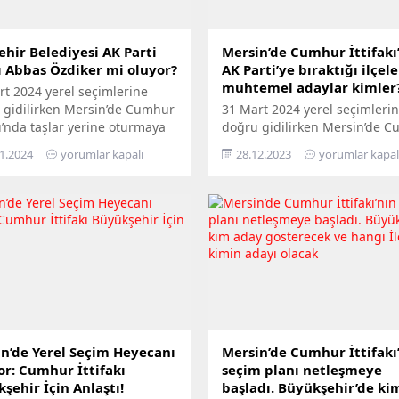
ehir Belediyesi AK Parti
Mersin’de Cumhur İttifakı
 Abbas Özdiker mi oluyor?
AK Parti’ye bıraktığı ilçele
muhtemel adaylar kimler
rt 2024 yerel seçimlerine
 gidilirken Mersin’de Cumhur
31 Mart 2024 yerel seçimleri
kı’nda taşlar yerine oturmaya
doğru gidilirken Mersin’de 
ı. Hangi ilçelerde hangi parti
İttifakı’nda taşlar yerine otu
1.2024
yorumlar kapalı
28.12.2023
yorumlar kapal
çime gireceği belirlendi.
başladı. Hangi ilçelerde hangi
n Odak Haber olarak
ile seçime gireceği belirlendi.
sten önce açıkladığımız
Mersin Odak Haber olarak
r İttifakı’nı hakkında daha
herkesten önce açıkladığımız
analizimizde yaptığımız
Cumhur İttifakı’nı hakkında 
ler gibi ilçelerde parti
önce analizimizde yaptığımız
mı yapıldı. 31 Mart’ta
tespitler gibi ilçelerde parti
cak yerel seçimler için
dağılımı yapıldı. Ak Parti’ye 4 
n hazırlık...
bırakıldı bu ilçeler mevcut...
n’de Yerel Seçim Heyecanı
Mersin’de Cumhur İttifakı
or: Cumhur İttifakı
seçim planı netleşmeye
şehir İçin Anlaştı!
başladı. Büyükşehir’de ki