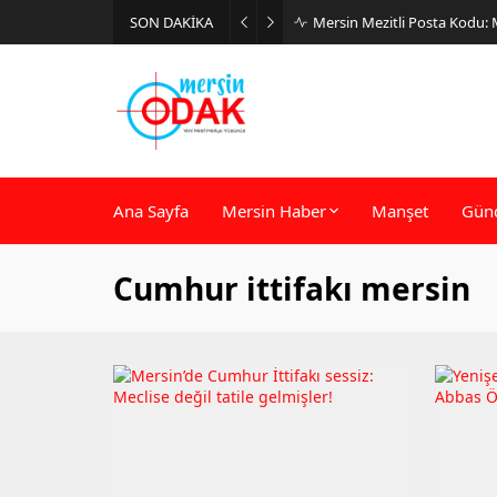
SON DAKİKA
Günlük Stil İçin Erkek Sneak
Ana Sayfa
Mersin Haber
Manşet
Gün
Cumhur ittifakı mersin