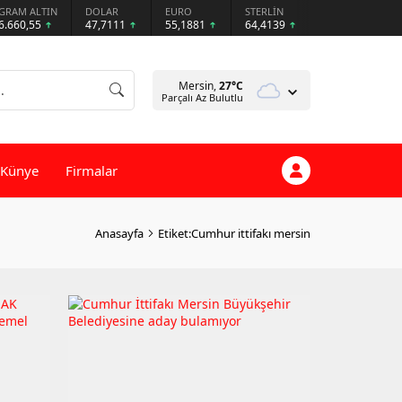
GRAM ALTIN
DOLAR
EURO
STERLİN
6.660,55
47,7111
55,1881
64,4139
Mersin,
27
°C
Parçalı Az Bulutlu
Künye
Firmalar
Anasayfa
Etiket:Cumhur ittifakı mersin