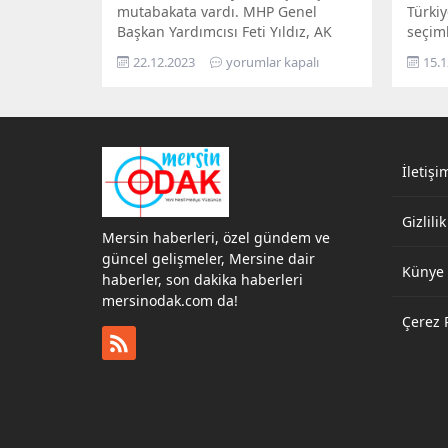
mutabakata vardı. MHP Genel
Türkiy
Başkan Yardımcısı Feti Yıldız, AK
seçim
Parti ile MHP heyetleri arasında
İttifa
22.12.2023
yorumlar kapalı
15.1
yapılan görüşmelerin ardından
girec
açıklamalarda bulundu.
devam
Partil
başka
Beled
İletişi
Cumhur
sürüyo
kulisl
Gizlilik
Mersi
Mersin haberleri, özel gündem ve
çıkarm
güncel gelişmeler, Mersine dair
Künye
Partisi
haberler, son dakika haberleri
mersinodak.com da!
Çerez P