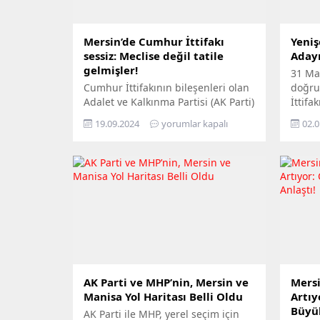
Mersin’de Cumhur İttifakı
Yeniş
sessiz: Meclise değil tatile
Adayı
gelmişler!
31 Ma
Cumhur İttifakının bileşenleri olan
doğru
Adalet ve Kalkınma Partisi (AK Parti)
İttifa
ile Milliyetçi Hareket Partisi (MHP),
başlad
19.09.2024
yorumlar kapalı
02.0
Mersin’de aldıkları yenilgiden sonra
ile se
kentte muhalefet konumuna
Mersi
gerilediler. 2019 dönemi Mersin
herke
Büyükşehir Belediye Meclisi’nde
Cumhu
yaşanan tartışmalar tarih oldu.
önce 
Mersin’de Cumhur İttifakı
tespit
Büyükşehir Belediye meclis üyeleri
dağılı
toplantılarda sessiz! Konuya dair
yapıla
analizlerini paylaşan Zeynel Boğan,
yapıla
Cumhur İttifakı...
AK Parti ve MHP’nin, Mersin ve
Mersi
Manisa Yol Haritası Belli Oldu
Artıy
Büyük
AK Parti ile MHP, yerel seçim için