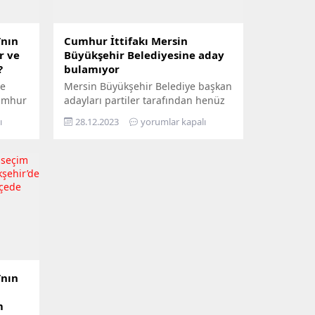
’nın
Cumhur İttifakı Mersin
r ve
Büyükşehir Belediyesine aday
?
bulamıyor
ne
Mersin Büyükşehir Belediye başkan
Cumhur
adayları partiler tarafından henüz
rmaya
açıklanmadı. Mersin Büyükşehir
ı
28.12.2023
yorumlar kapalı
 parti
Belediye Başkanı Vahap Seçer'in
bile isminin daha açıklanmaması ,
Cumhur İttifakı'nın adayının bu
kadar geç tarihe bırakması ve
daha
seçimin kilit partilerden DEM
Parti'nin aday çıkarıp
çıkarmayacağının netleşmemesi
ilçe
Mersin'de kamuoyunda ve
seçmende Mersin'e aday
bulanamıyor mu sorusunu akıllara
getirdi.
’nın
m