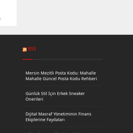
ı
nin
a
üzere
RSS
i ön
alan 13
e
024
Mersin Mezitli Posta Kodu: Mahalle
 aday
Mahalle Güncel Posta Kodu Rehberi
de...
Günlük Stil İçin Erkek Sneaker
Önerileri
Dijital Masraf Yönetiminin Finans
Ekiplerine Faydaları