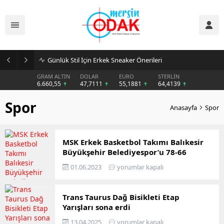
Günlük Stil İçin Erkek Sneaker Önerileri
GRAM ALTIN
DOLAR
EURO
STERLİN
6.660,55
47,7111
55,1881
64,4139
Spor
Anasayfa
Spor
MSK Erkek Basketbol Takımı Balıkesir
Büyükşehir Belediyespor’u 78-66
Skorla Yendi
01.06.2023
yorumlar kapalı
Trans Taurus Dağ Bisikleti Etap
Yarışları sona erdi
13.04.2025
yorumlar kapalı