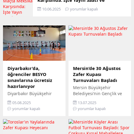
Karşısında: İşte Yayın Saati ve
Detaylar!
10.06.2025
yorumlar kapalı
Diyarbakır’da,
Mersin’de 30 Ağustos
öğrenciler BESYO
Zafer Kupası
sınavlarına ücretsiz
Turnuvaları Başladı
hazırlanıyor
Mersin Büyükşehir
Diyarbakır Büyükşehir
Belediyesi’nin Gençlik ve
Belediyesi, Beden Eğitimi
Spor Hizmetleri Dairesi
05.08.2025
13.07.2025
Spor Yüksek Okulu
Başkanlığı koordinesinde
yorumlar kapalı
yorumlar kapalı
sınavlarına girmek isteyen
her yıl geleneksel olarak
öğrencileri sınava ücretsiz
30 Ağustos Zafer
hazırlıyor. Gençlik ve Spor
Bayramı’na ithafen
Hizmetleri Dairesi
düzenlediği, “30 Ağustos