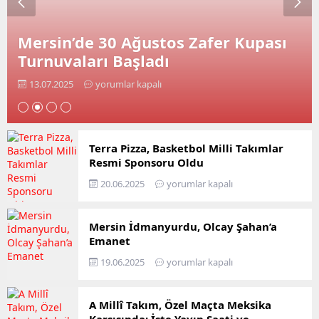
Mersin’de 30 Ağustos Zafer Kupası
Turnuvaları Başladı
13.07.2025
yorumlar kapalı
Terra Pizza, Basketbol Milli Takımlar
Resmi Sponsoru Oldu
20.06.2025
yorumlar kapalı
Mersin İdmanyurdu, Olcay Şahan’a
Emanet
19.06.2025
yorumlar kapalı
A Millî Takım, Özel Maçta Meksika