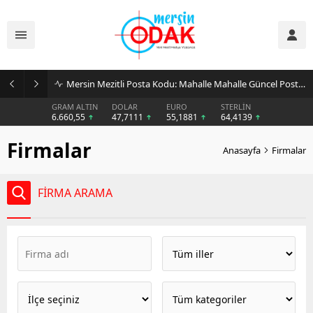
Mersin Mezitli Posta Kodu: Mahalle Mahalle Güncel Posta Kodu Rehberi
GRAM ALTIN
DOLAR
EURO
STERLİN
6.660,55
47,7111
55,1881
64,4139
Firmalar
Anasayfa
Firmalar
FİRMA ARAMA