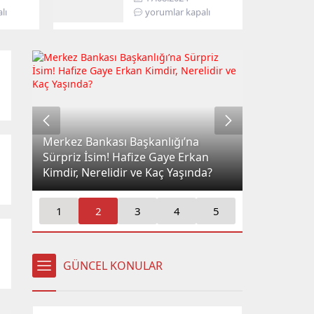
a
lı
yorumlar kapalı
Adayı
Merkez Bankası Başkanlığı’na
Bülent Teki
Sürpriz İsim! Hafize Gaye Erkan
yaşında ve 
Kimdir, Nerelidir ve Kaç Yaşında?
Tekin’in Kit
Abd
Müfide İlhan kimdir, ne zaman
Mer
1
2
3
4
5
vefat etti, aslen nerelidir?
Baş
04.05.2025
yorumlar kapalı
05.0
GÜNCEL KONULAR