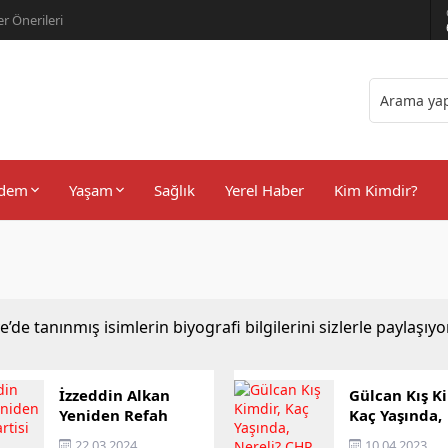
er Önerileri
dem
Yaşam
Sağlık
Yerel Haber
Kim Kimdir?
de tanınmış isimlerin biyografi bilgilerini sizlerle paylaşıy
İzzeddin Alkan
Gülcan Kış K
Yeniden Refah
Kaç Yaşında,
Partisi Mersin
Nereli? CHP
22.03.2024
10.04.2023