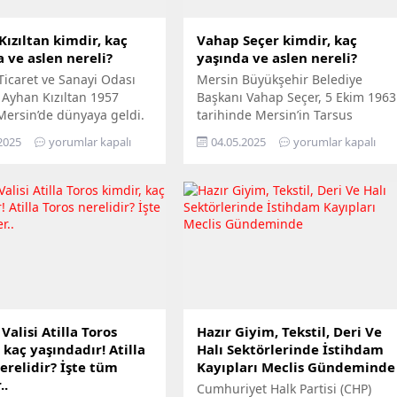
ğı için geçen Dr. Hafize...
daha iyi bir eğitim alması için
ailesi onu...
ızıltan kimdir, kaç
Vahap Seçer kimdir, kaç
 ve aslen nereli?
yaşında ve aslen nereli?
Ticaret ve Sanayi Odası
Mersin Büyükşehir Belediye
 Ayhan Kızıltan 1957
Başkanı Vahap Seçer, 5 Ekim 1963
Mersin’de dünyaya geldi.
tarihinde Mersin’in Tarsus
zıltan, İlk, orta ve lise
ilçesinde doğdu. Babasının adı
2025
yorumlar kapalı
04.05.2025
yorumlar kapalı
rini Mersin’de İleri
Fahrittin, annesinin adı
u ve Tarsus Amerikan
Nesrin’dir. Çukurova Üniversitesi
de tamamladı. Kızıltan,
Ziraat Fakültesi’nden mezun
Devlet Mühendislik ve
oldu. Genç bir girişimci olarak
k Akademisi Mühendislik
1987 yılında kurduğu işletme ile
si Makine Mühendisliği
tarımsal üretim, sanayi ve ticaret
 bitirdi. Bir aile şirketi
alanlarında yatırımlarda bulunan
MAS Makine Sanayi
Vahap Seçer, kurucusu olduğu
de Üretim,...
şirketlerde yönetim kurulu...
Valisi Atilla Toros
Hazır Giyim, Tekstil, Deri Ve
 kaç yaşındadır! Atilla
Halı Sektörlerinde İstihdam
erelidir? İşte tüm
Kayıpları Meclis Gündeminde
..
Cumhuriyet Halk Partisi (CHP)