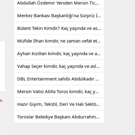
Abdullah Özdemir Yeniden Mersin Ticaret Borsası Başkanlığına Seçildi
Merkez Bankası Başkanlığı’na Sürpriz İsim! Hafize Gaye Erkan Kimdir, Nerelidir ve Kaç Yaşında?
Bülent Tekin Kimdir? Kaç yaşında ve aslen nereli? Bülent Tekin’in Kitapları Nelerdir?
Müfide İlhan kimdir, ne zaman vefat etti, aslen nerelidir?
Ayhan Kızıltan kimdir, kaç yaşında ve aslen nereli?
Vahap Seçer kimdir, kaç yaşında ve aslen nereli?
DBL Entertainment sahibi Abdülkadir Özkan kimdir?
Mersin Valisi Atilla Toros kimdir, kaç yaşındadır! Atilla Toros nerelidir? İşte tüm bilgiler..
Hazır Giyim, Tekstil, Deri Ve Halı Sektörlerinde İstihdam Kayıpları Meclis Gündeminde
Toroslar Belediye Başkanı Abdurrahman Yıldız kimdir, nerelidir ve kaç yaşındadır