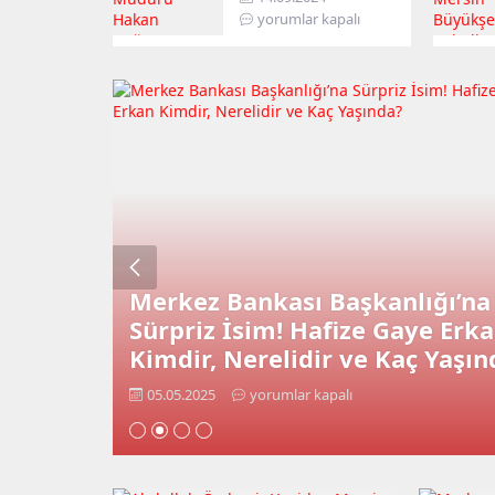
kimdir?
yorumlar kapalı
en
Merkez Bankası Başkanlığı’na
Sürpriz İsim! Hafize Gaye Erk
Kimdir, Nerelidir ve Kaç Yaşın
05.05.2025
yorumlar kapalı