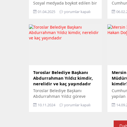
Sosyal medyada boykot edilen bir
Cumhurb
kahve firmasının görsellerini
Erdoğan
01.04.2025
yorumlar kapalı
06.02.
alıntılayıp boykotçuları eleştiren
Gazete’
DBL Entertainment şirketinin
2025 tar
sahibi Abdülkadir Özkan sosyal
yeni Mer
medyadan ağır tepki aldı.
oldu. Pe
Abdülkadir Özkan kimdir? (DBL
Toros k
Entertainment) Abdülkadir Özkan
yayımla
ne dedi? Britanyalı müzik grubu
Mersin V
Muse’un Türkiye organizatörü
Başkanı 
Dolmabahçe A.Ş. bünyesindeki
Toros d
DBL Entertainment için boykot...
Başkanı 
Toroslar Belediye Başkanı
Mersin 
Abdurrahman Yıldız kimdir,
Müdür
nerelidir ve kaç yaşındadır
kimdir
Toroslar Belediye Başkanı
Cumhurb
Abdurrahman Yıldız göreve
yapılan
geldiği 31 Mart 2024 tarihinde
kararla
10.11.2024
yorumlar kapalı
14.09.
beri siyasi çıkışlarıyla gündeme
yayımlan
geliyor. Toroslar’da 30 yıllık
Savunma,
MHP’den belediyeyi kazanan
Bakan y
Yıldız’ın önümüzdeki 5 yılda
alınarak
Dah