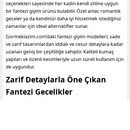
seçenekleri sayesinde her kadın kendi stiline uygun
bir fantezi giyim ürünü bulabilir. Özel anlar, romantik
geceler ya da kendinizi daha iyi hissetmek istediğiniz
zamanlar için ideal alternatifler sunar.
Gormeklazim.com’daki fantezi giyim modelleri; sade
ve zarif tasarımlardan iddialı ve cesur detaylara kadar
uzanan geniş bir çeşitliliğe sahiptir. Kaliteli kumaş
yapıları ve özenli kesimleriyle uzun süreli kullanım için
de uygundur.
Zarif Detaylarla Öne Çıkan
Fantezi Gecelikler
Fantezi gecelik, şıklık ve konforu aynı çizgide
buluşturan, kadın stilinin en özel parçalarından biridir.
Gormeklazim.com fantezi gecelik koleksiyonu
,
feminen çizgileri yumuşak dokularla birleştirerek