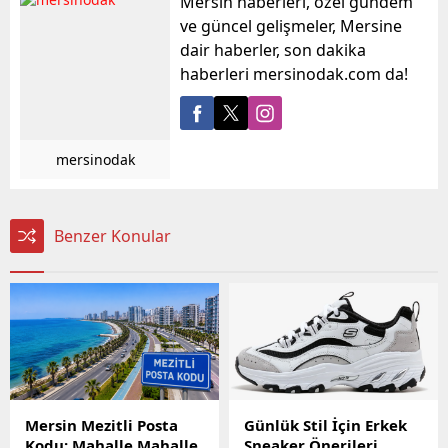
Mersin haberleri, özel gündem
ve güncel gelişmeler, Mersine
dair haberler, son dakika
haberleri mersinodak.com da!
mersinodak
Benzer Konular
Mersin Mezitli Posta
Günlük Stil İçin Erkek
Kodu: Mahalle Mahalle
Sneaker Önerileri