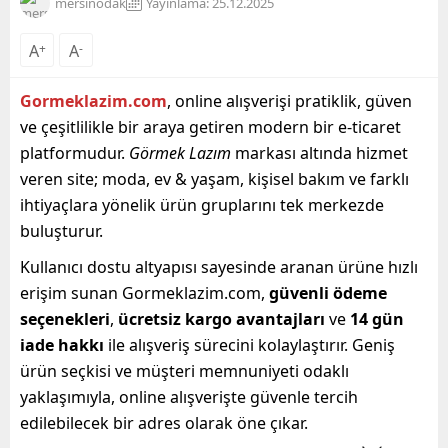
mersinodak
Yayınlama: 25.12.2025
A
+
A
-
Gormeklazim.com
, online alışverişi pratiklik, güven
ve çeşitlilikle bir araya getiren modern bir e-ticaret
platformudur.
Görmek Lazım
markası altında hizmet
veren site; moda, ev & yaşam, kişisel bakım ve farklı
ihtiyaçlara yönelik ürün gruplarını tek merkezde
buluşturur.
Kullanıcı dostu altyapısı sayesinde aranan ürüne hızlı
erişim sunan Gormeklazim.com,
güvenli ödeme
seçenekleri
,
ücretsiz kargo avantajları
ve
14 gün
iade hakkı
ile alışveriş sürecini kolaylaştırır. Geniş
ürün seçkisi ve müşteri memnuniyeti odaklı
yaklaşımıyla, online alışverişte güvenle tercih
edilebilecek bir adres olarak öne çıkar.