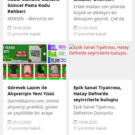
Güncel Posta Kodu
Erkek modası son yıllarda
Rehberi
büyük ve etkileyici bir
MERSİN – Mersin’in en
dönüşüm geçirdi. Çok da
hızlı gelişen ilçelerinden
uzak olmayan bir
18.06.2026
31.03.2026
biri olan Mezitli, artan
geçmişte sadece spor
yorumlar kapalı
yorumlar kapalı
nüfusu ve büyüyen
salonlarında,
yerleşim alanlarıyla dikkat
antrenmanlarda veya
çekiyor. Resmi işlemlerden
yoğun fiziksel aktivitelerde
kargo gönderilerine, e-
tercih edilen ayakkabılar,
ticaretten adres
günümüzde günlük
kayıtlarına kadar birçok
giyimin ve modern tarzın
alanda doğru posta
tam merkezine yerleşti. Bu
kodunun kullanılması
evrim, konfor ve estetiğin
büyük önem taşıyor.
mükemmel birleşimini
Görmek Lazım ile
Epik Sanat Tiyatrosu,
Vatandaşlar tarafından
arayan erkeklerin değişen
Alışverişin Yeni Yüzü
Hatay Defne’de
sıkça araştırılan “Mersin
talepleri doğrultusunda
seyircilerle buluştu
Gormeklazim.com, online
Mezitli posta kodu”
şekillendi. Artık...
alışverişi pratiklik, güven
Epik Sanat Tiyatrosu,
konusu için güncel
ve çeşitlilikle bir araya
Defne’nin Dursunlu
bilgileri derledik. Akdeniz
getiren modern bir e-
Mahallesi’nde seyircilerle
kıyısında...
25.12.2025
18.08.2025
ticaret platformudur.
buluştu. Toplumcu şair
yorumlar kapalı
yorumlar kapalı
Görmek Lazım markası
Nazım Hikmet’in