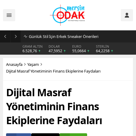
Günlük Stil İçin Erkek Sneaker Önerileri
GRAM ALTIN
DOLAR
EURO
STERLİN
6.528,76
47,5952
55,0664
64,2258
Anasayfa
Yaşam
Dijital Masraf Yönetiminin Finans Ekiplerine Faydaları
Dijital Masraf
Yönetiminin Finans
Ekiplerine Faydaları