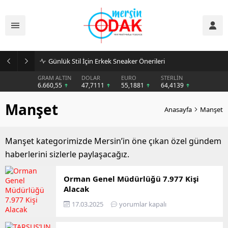
Günlük Stil İçin Erkek Sneaker Önerileri
GRAM ALTIN
DOLAR
EURO
STERLİN
6.660,55
47,7111
55,1881
64,4139
Manşet
Anasayfa
Manşet
Manşet kategorimizde Mersin’in öne çıkan özel gündem
haberlerini sizlerle paylaşacağız.
Orman Genel Müdürlüğü 7.977 Kişi
Alacak
17.03.2025
yorumlar kapalı