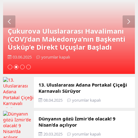
Çukurova Uluslararası Havalimanı
(COV)’dan Makedonya’nın Başkenti
Üsküp’e Direkt Uçuşlar Başladı
03.06.2025
yorumlar kapalı
13. Uluslararası Adana Portakal Çiçeği
Karnavalı Sürüyor
08.04.2025
yorumlar kapalı
Dünyanın gözü İzmir’de olacak! 9
Nisan’da açılıyor
20.03.2025
yorumlar kapalı