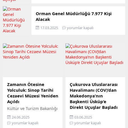
Orman Genel Müdürlüğü 7.977 Kişi
Alacak
17.03.2025
yorumlar kapalı
Zamanın Ötesine
Çukurova Uluslararası
Yolculuk: Sinop Tarihi
Havalimanı (COV)’dan
Cezaevi Müzesi Yeniden
Makedonya’nın
Açıldı
Başkenti Üsküp’e
Direkt Uçuşlar Başladı
Kültür ve Turizm Bakanlığı
tarafından restore edilen
Çukurova Uluslararası
24.06.2025
03.06.2025
Sinop Tarihi Cezaevi,
Havalimanı (COV)’dan
yorumlar kapalı
yorumlar kapalı
modern müzecilik
Makedonya’nın Başkenti