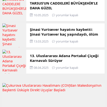
TARSUS’UN CADDELERİ BÜYÜKŞEHİR’LE
DAHA GÜZEL
10.05.2025
yorumlar kapalı
Şinasi Yurtsever hayatını kaybetti:
Şinasi Yurtsever kaç yaşındaydı, ölüm
sebebi neydi?
13.03.2025
yorumlar kapalı
13. Uluslararası Adana Portakal Çiçeği
Karnavalı Sürüyor
08.04.2025
yorumlar kapalı