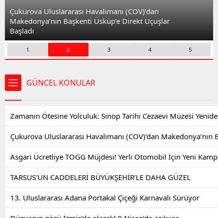
bölgelerinde yıllardır
Alevilere,...
Çukurova Uluslararası Havalimanı (COV)’dan
Makedonya’nın Başkenti Üsküp’e Direkt Uçuşlar
Başladı
1
2
3
4
5
GÜNCEL KONULAR
Zamanın Ötesine Yolculuk: Sinop Tarihi Cezaevi Müzesi Yenide
Çukurova Uluslararası Havalimanı (COV)’dan Makedonya’nın Ba
Asgari Ücretliye TOGG Müjdesi! Yerli Otomobil İçin Yeni Kam
TARSUS’UN CADDELERİ BÜYÜKŞEHİR’LE DAHA GÜZEL
13. Uluslararası Adana Portakal Çiçeği Karnavalı Sürüyor
Dünyanın gözü İzmir’de olacak! 9 Nisan’da açılıyor