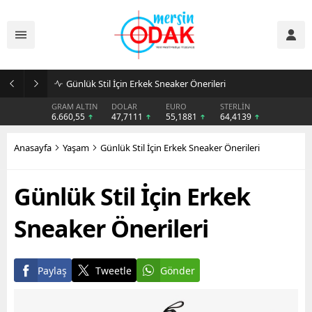
Günlük Stil İçin Erkek Sneaker Önerileri
GRAM ALTIN
DOLAR
EURO
STERLİN
6.660,55
47,7111
55,1881
64,4139
Anasayfa
Yaşam
Günlük Stil İçin Erkek Sneaker Önerileri
Günlük Stil İçin Erkek
Sneaker Önerileri
Paylaş
Tweetle
Gönder