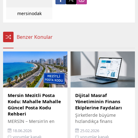
mersinodak
Benzer Konular
Mersin Mezitli Posta
Dijital Masraf
Kodu: Mahalle Mahalle
Yönetiminin Finans
Güncel Posta Kodu
Ekiplerine Faydaları
Rehberi
Şirketlerde büyüme
MERSİN – Mersin’in en
hızlandıkça finans
hızlı gelişen ilçelerinden
ekiplerinin üzerindeki
18.06.2026
25.02.2026
biri olan Mezitli, artan
operasyonel yük de aynı
yorumlar kapalı
yorumlar kapalı