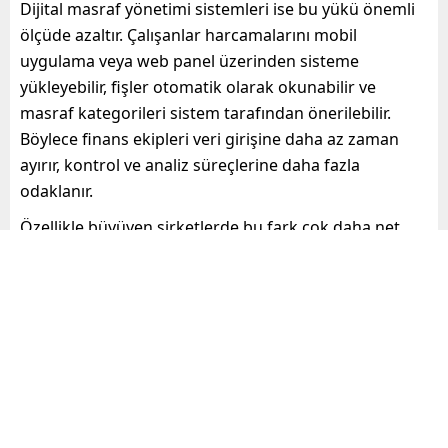
Dijital masraf yönetimi sistemleri ise bu yükü önemli
ölçüde azaltır. Çalışanlar harcamalarını mobil
uygulama veya web panel üzerinden sisteme
yükleyebilir, fişler otomatik olarak okunabilir ve
masraf kategorileri sistem tarafından önerilebilir.
Böylece finans ekipleri veri girişine daha az zaman
ayırır, kontrol ve analiz süreçlerine daha fazla
odaklanır.
Özellikle büyüyen şirketlerde bu fark çok daha net
hissedilir. Gün içinde onlarca hatta yüzlerce harcama
kaydının manuel kontrol edilmesi yerine,
standartlaştırılmış dijital akışlarla süreçler çok daha
kısa sürede tamamlanabilir. Bu da finans ekiplerinin iş
yükünü dengeler ve ekip içinde verimliliği artırır.
Hata Oranlarını Azaltır, Veri
Kalitesini Artırır