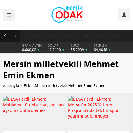
Günlük Stil İçin Erkek Sneaker Önerileri
GRAM ALTIN
DOLAR
EURO
STERLİN
6.680,02
47,7190
55,2239
64,4848
Mersin milletvekili Mehmet
Emin Ekmen
Anasayfa
Etiket:Mersin milletvekili Mehmet Emin Ekmen