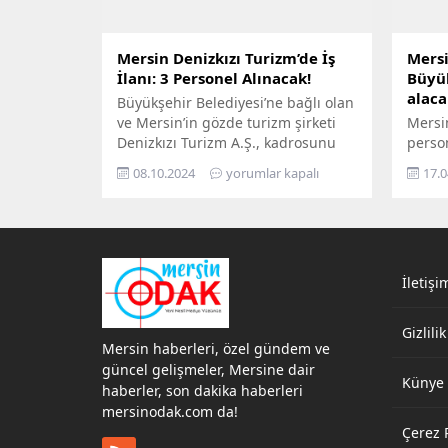
Mersin Denizkızı Turizm’de İş
Mersi
İlanı: 3 Personel Alınacak!
Büyük
alaca
Büyükşehir Belediyesi’ne bağlı olan
ve Mersin’in gözde turizm şirketi
Mersi
Denizkızı Turizm A.Ş., kadrosunu
perso
güçlendirmek amacıyla 3 farklı
Beledi
08.10.2024
yorumlar kapalı
17.0
pozisyonda personel alımı
Turizm
yapacağını duyurdu. (Mersin
ünvan
Odak)- Mersin Büyükşehir
alımın
Belediyesi’ne bağlı Denizkızı Turizm
Mersi
Anonim Şirketi, çeşitli
person
pozisyonlarda 3 yeni personel alımı
İletişi
Başvur
yapacağını duyurdu. İlgili iş
başvu
ilanında, elektrik, tamir, bakım ve
Büyük
Gizlilik
bilişim gibi alanlarda...
Deniz
Mersin haberleri, özel gündem ve
bünye
güncel gelişmeler, Mersine dair
Künye
haberler, son dakika haberleri
mersinodak.com da!
Çerez P