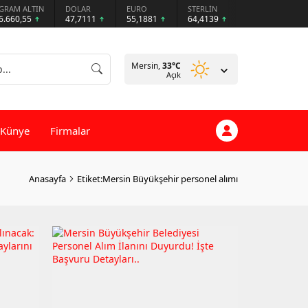
GRAM ALTIN
DOLAR
EURO
STERLİN
6.660,55
47,7111
55,1881
64,4139
Mersin,
33
°C
Açık
Künye
Firmalar
Anasayfa
Etiket:Mersin Büyükşehir personel alımı