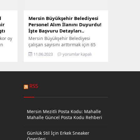
l
Mersin Büyükşehir Belediyesi
ir
Personel Alım İlanını Duyurdu!
ştı
İşte Başvuru Detayları..
kor oy
Mersin Büyükşehir Belediyesi
en
çalışan sayısını arttırmak için 65
, yeni
yeni personel alıyor. Başvuru
11.06.2023
yorumlar kapalı
acak.
şartlarında KPSS şartı aranmayan
r
ilana başvurmak için son günler.
sonel
İşte başvuru detayları! Mersin
rdu.
Büyükşehir Belediyesi tarafından
ru
08-06-2023 tarihinde duyurulan
RSS
ehir
personel alımı ilanına dair merak
edilenler! Bütün detaylarıyla sizin
için hazırladığımız haberimizde..
Mersin Büyükşehir Belediyesi’ne
Mersin Mezitli Posta Kodu: Mahalle
adro...
bağlı Denizkızı Turizm Anonim...
Mahalle Güncel Posta Kodu Rehberi
Günlük Stil İçin Erkek Sneaker
Önerileri