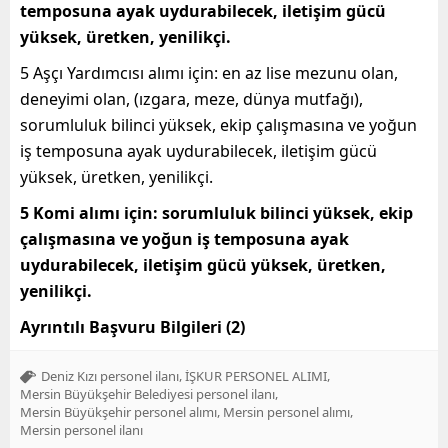
temposuna ayak uydurabilecek, iletişim gücü
yüksek, üretken, yenilikçi.
5 Aşçı Yardımcısı alımı için: en az lise mezunu olan,
deneyimi olan, (ızgara, meze, dünya mutfağı),
sorumluluk bilinci yüksek, ekip çalışmasına ve yoğun
iş temposuna ayak uydurabilecek, iletişim gücü
yüksek, üretken, yenilikçi.
5 Komi alımı için: sorumluluk bilinci yüksek, ekip
çalışmasına ve yoğun iş temposuna ayak
uydurabilecek, iletişim gücü yüksek, üretken,
yenilikçi.
Ayrıntılı Başvuru Bilgileri (2)
,
,
Deniz Kızı personel ilanı
İŞKUR PERSONEL ALIMI
,
Mersin Büyükşehir Belediyesi personel ilanı
,
,
Mersin Büyükşehir personel alımı
Mersin personel alımı
Mersin personel ilanı