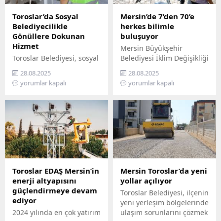
Toroslar’da Sosyal
Mersin’de 7’den 70’e
Belediyecilikle
herkes bilimle
Gönüllere Dokunan
buluşuyor
Hizmet
Mersin Büyükşehir
Toroslar Belediyesi, sosyal
Belediyesi İklim Değişikliği
belediyecilik anlayışıyla
ve Sıfır Atık Dairesi
28.08.2025
28.08.2025
vatandaşların gönüllerine
Başkanlığı, Mercan 100.
yorumlar kapalı
yorumlar kapalı
dokunmaya devam ediyor.
Yıl İklim ve Çevre Bilim
İlçede yaşayan yaş almış
Merkezi’ni ziyaret
vatandaşlar, özel
edemeyenler için bilimi
gereksinimli bireyler ile
yurttaşın ayağına
gazi ve şehit aileleri,
götürüyor. ‘Gökyüzü
belediyenin şefkatli elini
Hepimizin, Bilim Her
her zaman yanlarında
Yerde’ sloganıyla yola
hissediyor. Belediye Sosyal
çıkan Büyükşehir,
Destek Hizmetleri
Mersin’in ilçelerini tek tek
Toroslar EDAŞ Mersin’in
Mersin Toroslar’da yeni
Müdürlüğü’ne bağlı Şehit
gezerek 7’den 70’e herkesi
enerji altyapısını
yollar açılıyor
ve Gazi Şefliği ile Yaşlı ve
bilimle buluşturuyor.
güçlendirmeye devam
Toroslar Belediyesi, ilçenin
Engelli Şefliği, belli
Bilimi, hayatın her
ediyor
yeni yerleşim bölgelerinde
periyotlarla ev ziyaretleri
alanında yaygınlaştırmayı
2024 yılında en çok yatırım
ulaşım sorunlarını çözmek
gerçekleştiriyor....
amaçlayan...