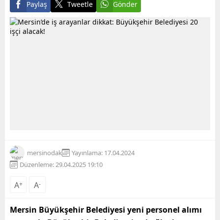
Paylaş
Tweetle
Gönder
mersinodak
Yayınlama: 17.04.2024
Düzenleme: 29.04.2025 19:10
A
+
A
-
Mersin Büyükşehir Belediyesi yeni personel alımı