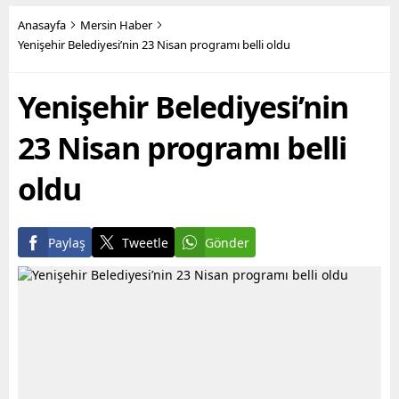
Büyükşehir Belediye
yüzlerce metruk yapının
Başkanı Vahap Seçer’in
yıkımını yapan fen işleri
Anasayfa
Mersin Haber
öncülüğünde hayata
ekipleri, son olarak Bahçe
Yenişehir Belediyesi’nin 23 Nisan programı belli oldu
geçirilen hizmetler ile
Mahallesi’nde,
yurttaşların maddi ve
sahiplerince terk edilmiş 2
Yenişehir Belediyesi’nin
manevi olarak nefes
katlı iki ayrı metruk
alabilmesine destek
yapının...
olmayı hedefleyen
23 Nisan programı belli
Büyükşehir...
oldu
Paylaş
Tweetle
Gönder