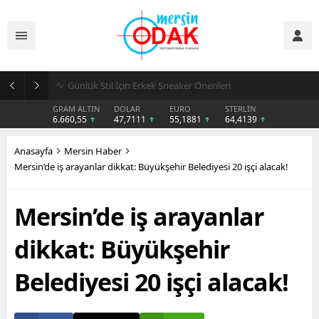
Günlük Stil İçin Erkek Sneaker Önerileri
GRAM ALTIN
DOLAR
EURO
STERLİN
6.660,55
47,7111
55,1881
64,4139
Anasayfa
Mersin Haber
Mersin’de iş arayanlar dikkat: Büyükşehir Belediyesi 20 işçi alacak!
Mersin’de iş arayanlar
dikkat: Büyükşehir
Belediyesi 20 işçi alacak!