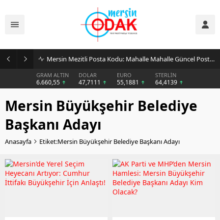
Mersin Mezitli Posta Kodu: Mahalle Mahalle Güncel Posta Kodu Rehberi
GRAM ALTIN
DOLAR
EURO
STERLİN
6.660,55
47,7111
55,1881
64,4139
Mersin Büyükşehir Belediye
Başkanı Adayı
Anasayfa
Etiket:Mersin Büyükşehir Belediye Başkanı Adayı