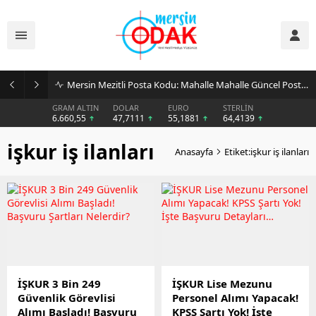
Mersin Mezitli Posta Kodu: Mahalle Mahalle Güncel Posta Kodu Rehberi
GRAM ALTIN
DOLAR
EURO
STERLİN
6.660,55
47,7111
55,1881
64,4139
işkur iş ilanları
Anasayfa
Etiket:işkur iş ilanları
İŞKUR 3 Bin 249
İŞKUR Lise Mezunu
Güvenlik Görevlisi
Personel Alımı Yapacak!
Alımı Başladı! Başvuru
KPSS Şartı Yok! İşte