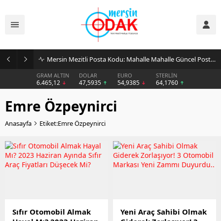
Mersin Mezitli Posta Kodu: Mahalle Mahalle Güncel Posta Kodu Rehberi
GRAM ALTIN
DOLAR
EURO
STERLİN
6.465,12
47,5935
54,9385
64,1760
Emre Özpeynirci
Anasayfa
Etiket:Emre Özpeynirci
Sıfır Otomobil Almak
Yeni Araç Sahibi Olmak