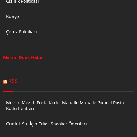
Gizlilik Politikası
etti. 14 Mayıs Milletvekili
Seçimleri ve...
Künye
Çerez Politikası
Mersin Odak Haber
RSS
Mersin Mezitli Posta Kodu: Mahalle Mahalle Güncel Posta
Kodu Rehberi
Günlük Stil İçin Erkek Sneaker Önerileri