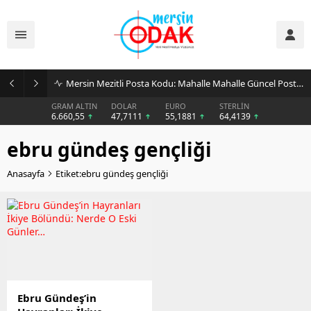
Mersin Mezitli Posta Kodu: Mahalle Mahalle Güncel Posta Kodu Rehberi
GRAM ALTIN
DOLAR
EURO
STERLİN
6.660,55
47,7111
55,1881
64,4139
ebru gündeş gençliği
Anasayfa
Etiket:ebru gündeş gençliği
Ebru Gündeş’in