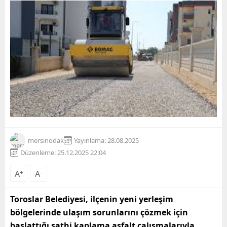
mersinodak
Yayınlama: 28.08.2025
Düzenleme: 25.12.2025 22:04
A
+
A
-
Toroslar Belediyesi, ilçenin yeni yerleşim
bölgelerinde ulaşım sorunlarını çözmek için
başlattığı sathi kaplama asfalt çalışmalarıyla