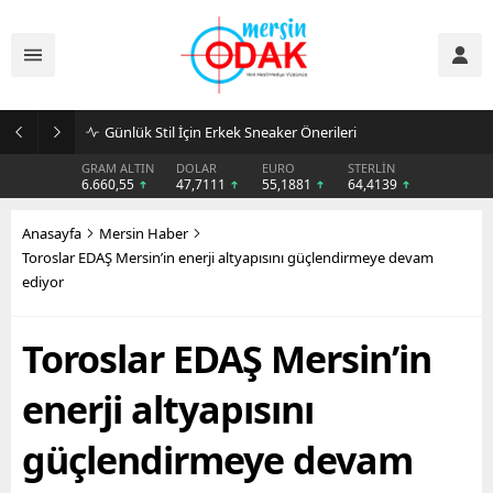
Günlük Stil İçin Erkek Sneaker Önerileri
GRAM ALTIN
DOLAR
EURO
STERLİN
6.660,55
47,7111
55,1881
64,4139
Anasayfa
Mersin Haber
Toroslar EDAŞ Mersin’in enerji altyapısını güçlendirmeye devam
ediyor
Toroslar EDAŞ Mersin’in
enerji altyapısını
güçlendirmeye devam