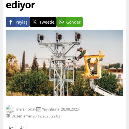
ediyor
Paylaş
Tweetle
Gönder
mersinodak
Yayınlama: 28.08.2025
Düzenleme: 25.12.2025 22:02
A
+
A
-