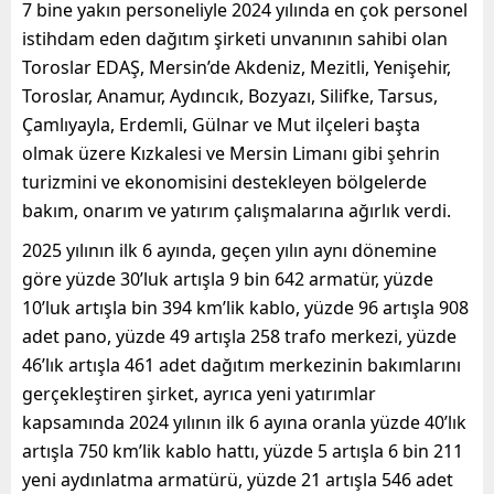
7 bine yakın personeliyle 2024 yılında en çok personel
istihdam eden dağıtım şirketi unvanının sahibi olan
Toroslar EDAŞ, Mersin’de Akdeniz, Mezitli, Yenişehir,
Toroslar, Anamur, Aydıncık, Bozyazı, Silifke, Tarsus,
Çamlıyayla, Erdemli, Gülnar ve Mut ilçeleri başta
olmak üzere Kızkalesi ve Mersin Limanı gibi şehrin
turizmini ve ekonomisini destekleyen bölgelerde
bakım, onarım ve yatırım çalışmalarına ağırlık verdi.
2025 yılının ilk 6 ayında, geçen yılın aynı dönemine
göre yüzde 30’luk artışla 9 bin 642 armatür, yüzde
10’luk artışla bin 394 km’lik kablo, yüzde 96 artışla 908
adet pano, yüzde 49 artışla 258 trafo merkezi, yüzde
46’lık artışla 461 adet dağıtım merkezinin bakımlarını
gerçekleştiren şirket, ayrıca yeni yatırımlar
kapsamında 2024 yılının ilk 6 ayına oranla yüzde 40’lık
artışla 750 km’lik kablo hattı, yüzde 5 artışla 6 bin 211
yeni aydınlatma armatürü, yüzde 21 artışla 546 adet