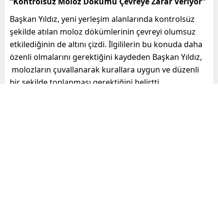
“Kontrolsüz Moloz Dökümü Çevreye Zarar Veriyor”
Başkan Yıldız, yeni yerleşim alanlarında kontrolsüz
şekilde atılan moloz dökümlerinin çevreyi olumsuz
etkilediğinin de altını çizdi. İlgililerin bu konuda daha
özenli olmalarını gerektiğini kaydeden Başkan Yıldız,
molozların çuvallanarak kurallara uygun ve düzenli
bir şekilde toplanması gerektiğini belirtti.
Abdurrahman Yıldız’dan Esnafa
Ziyaret
Başkan Yıldız, Arpaçsakarlar’da saha incelemesinin
ardından esnafı da ziyaret etti. Vatandaşların talep ve
önerilerini dinleyen Başkan Yıldız, gerekli talimatları
teknik ekibine verdi
Mersin haberleri, özel gündem