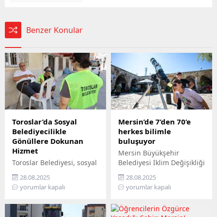
Benzer Konular
Toroslar’da Sosyal
Mersin’de 7’den 70’e
Belediyecilikle
herkes bilimle
Gönüllere Dokunan
buluşuyor
Hizmet
Mersin Büyükşehir
Toroslar Belediyesi, sosyal
Belediyesi İklim Değişikliği
belediyecilik anlayışıyla
ve Sıfır Atık Dairesi
28.08.2025
28.08.2025
vatandaşların gönüllerine
Başkanlığı, Mercan 100.
yorumlar kapalı
yorumlar kapalı
dokunmaya devam ediyor.
Yıl İklim ve Çevre Bilim
İlçede yaşayan yaş almış
Merkezi’ni ziyaret
vatandaşlar, özel
edemeyenler için bilimi