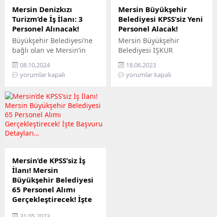
Mersin Denizkızı
Mersin Büyükşehir
Turizm’de İş İlanı: 3
Belediyesi KPSS’siz Yeni
Personel Alınacak!
Personel Alacak!
Büyükşehir Belediyesi’ne
Mersin Büyükşehir
bağlı olan ve Mersin’in
Belediyesi İŞKUR
gözde turizm şirketi
üzerinden yayınladığı yeni
08.10.2024
18.06.2023
Denizkızı Turizm A.Ş.,
iş ilanıyla kadrosunu
yorumlar kapalı
yorumlar kapalı
kadrosunu güçlendirmek
güçlendirmeye devam
amacıyla 3 farklı
ediyor. Kurum dışı kamu
pozisyonda personel alımı
işçi alımıyla aranan şartlar
yapacağını duyurdu.
da belli oldu. Büyükşehir
(Mersin Odak)- Mersin
Belediyesi yeni personel
Büyükşehir Belediyesi’ne
alımı duyurusuyla kadro
bağlı Denizkızı Turizm
ihtiyacını karşılamayı
Anonim Şirketi, çeşitli
hedefliyor. Mersin
pozisyonlarda 3 yeni
Büyükşehir Belediyesi
Mersin’de KPSS’siz İş
personel alımı yapacağını
tarafından 18-06-2023
İlanı! Mersin
duyurdu. İlgili iş ilanında,
tarihinde duyurulan
Büyükşehir Belediyesi
elektrik, tamir, bakım ve
personel alımı ilanına dair
65 Personel Alımı
bilişim gibi alanlarda...
merak edilenler! Bütün
Gerçekleştirecek! İşte
detaylarıyla sizin için...
Başvuru Detayları…
31.05.2023