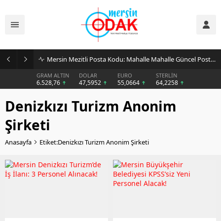
Mersin Mezitli Posta Kodu: Mahalle Mahalle Güncel Posta Kodu Rehberi
GRAM ALTIN
DOLAR
EURO
STERLİN
6.528,76
47,5952
55,0664
64,2258
Denizkızı Turizm Anonim
Şirketi
Anasayfa
Etiket:Denizkızı Turizm Anonim Şirketi