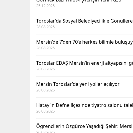
25.12.2025
Toroslar’da Sosyal Belediyecilikle Gönülle
28.08.2025
Mersin’de 7’den 70’e herkes bilimle buluşu
28.08.2025
Toroslar EDAŞ Mersin’in enerji altyapısını
28.08.2025
Mersin Toroslar’da yeni yollar açılıyor
28.08.2025
Hatay’ın Defne ilçesinde tiyatro salonu tal
26.08.2025
Öğrencilerin Özgürce Yaşadığı Şehir: Mersi
26.08.2025