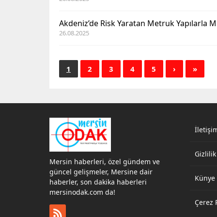
Akdeniz’de Risk Yaratan Metruk Yapılarla 
26.08.2025
1
2
3
4
5
›
»
İletişi
Gizlilik
Mersin haberleri, özel gündem ve
güncel gelişmeler, Mersine dair
Künye
haberler, son dakika haberleri
mersinodak.com da!
Çerez P