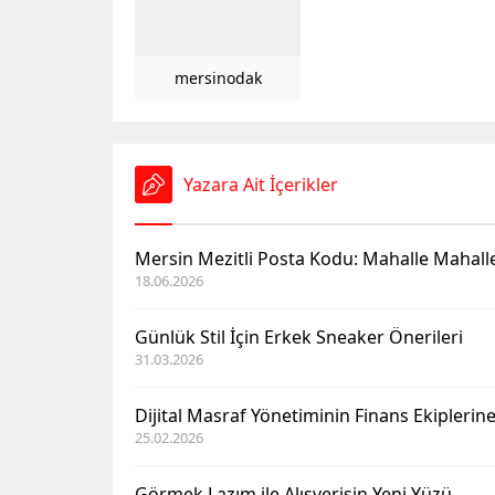
mersinodak
Yazara Ait İçerikler
Mersin Mezitli Posta Kodu: Mahalle Mahal
18.06.2026
Günlük Stil İçin Erkek Sneaker Önerileri
31.03.2026
Dijital Masraf Yönetiminin Finans Ekiplerine
25.02.2026
Görmek Lazım ile Alışverişin Yeni Yüzü