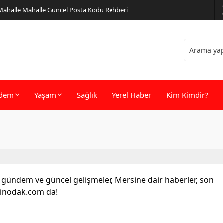
 Mahalle Mahalle Güncel Posta Kodu Rehberi
dem
Yaşam
Sağlık
Yerel Haber
Kim Kimdir?
l gündem ve güncel gelişmeler, Mersine dair haberler, son
sinodak.com da!