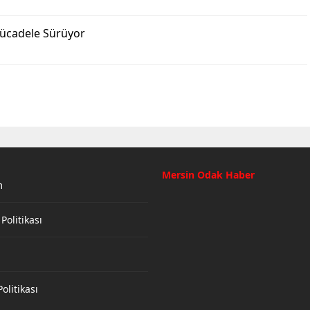
Mücadele Sürüyor
Mersin Odak Haber
m
 Politikası
olitikası