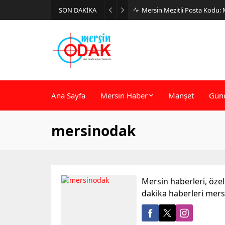
SON DAKİKA
Mersin Mezitli Posta Kodu:
Ana Sayfa
Mersin Haber
Manşet
Gün
mersinodak
Mersin haberleri, öze
dakika haberleri mer