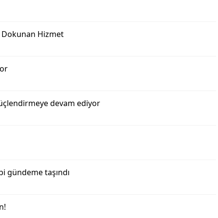
re Dokunan Hizmet
yor
 güçlendirmeye devam ediyor
ebi gündeme taşındı
n!