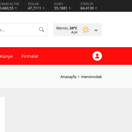
GRAM ALTIN
DOLAR
EURO
STERLİN
6.660,55
47,7111
55,1881
64,4139
Mersin,
34
°C
Açık
Künye
Firmalar
Anasayfa
mersinodak