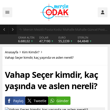
Günlük Stil İçin Erkek Sneaker Önerileri
GRAM ALTIN
DOLAR
EURO
STERLİN
6.680,02
47,7190
55,2239
64,4848
Anasayfa
Kim Kimdir?
Vahap Seçer kimdir, kaç yaşında ve aslen nereli?
Vahap Seçer kimdir, kaç
yaşında ve aslen nereli?
Paylaş
Tweetle
Gönder