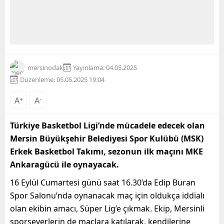
mersinodak
Yayınlama: 04.05.2025
Düzenleme: 05.05.2025 19:04
A
+
A
-
Türkiye Basketbol Ligi’nde mücadele edecek olan
Mersin Büyükşehir Belediyesi Spor Kulübü (MSK)
Erkek Basketbol Takımı, sezonun ilk maçını MKE
Ankaragücü ile oynayacak.
16 Eylül Cumartesi günü saat 16.30’da Edip Buran
Spor Salonu’nda oynanacak maç için oldukça iddialı
olan ekibin amacı, Süper Lig’e çıkmak. Ekip, Mersinli
sporseverlerin de maçlara katılarak, kendilerine