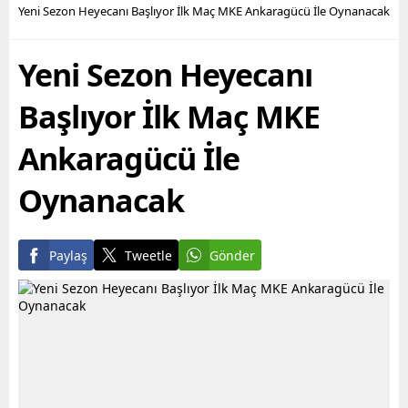
Akademisi Mühendislik
Özkan kimdir? (DBL
Yeni Sezon Heyecanı Başlıyor İlk Maç MKE Ankaragücü İle Oynanacak
Fakültesi Makine
Entertainment) Abdülkadir
Mühendisliği Bölümünü
Özkan ne dedi? Britanyalı
Yeni Sezon Heyecanı
bitirdi. Bir aile şirketi olan
müzik grubu Muse’un
SUMAS Makine Sanayi
Türkiye organizatörü
Şirketinde Üretim,...
Dolmabahçe A.Ş.
Başlıyor İlk Maç MKE
bünyesindeki DBL
Entertainment için
Ankaragücü İle
boykot...
Oynanacak
Paylaş
Tweetle
Gönder