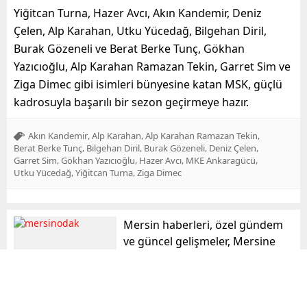
Yiğitcan Turna, Hazer Avcı, Akın Kandemir, Deniz
Çelen, Alp Karahan, Utku Yücedağ, Bilgehan Diril,
Burak Gözeneli ve Berat Berke Tunç, Gökhan
Yazıcıoğlu, Alp Karahan Ramazan Tekin, Garret Sim ve
Ziga Dimec gibi isimleri bünyesine katan MSK, güçlü
kadrosuyla başarılı bir sezon geçirmeye hazır.
,
,
,
Akın Kandemir
Alp Karahan
Alp Karahan Ramazan Tekin
,
,
,
,
Berat Berke Tunç
Bilgehan Diril
Burak Gözeneli
Deniz Çelen
,
,
,
,
Garret Sim
Gökhan Yazıcıoğlu
Hazer Avcı
MKE Ankaragücü
,
,
Utku Yücedağ
Yiğitcan Turna
Ziga Dimec
Mersin haberleri, özel gündem
ve güncel gelişmeler, Mersine
dair haberler, son dakika
haberleri mersinodak.com da!