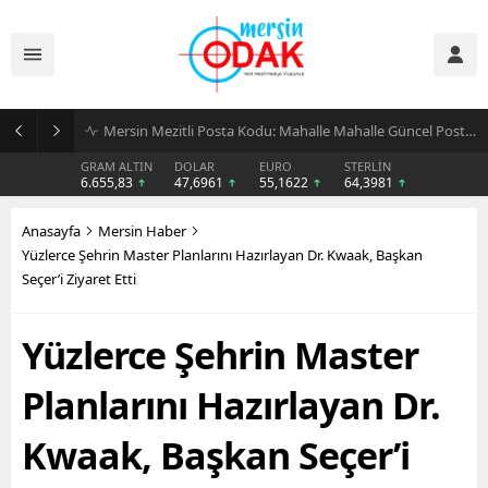
Günlük Stil İçin Erkek Sneaker Önerileri
GRAM ALTIN
DOLAR
EURO
STERLİN
6.655,83
47,6961
55,1622
64,3981
Anasayfa
Mersin Haber
Yüzlerce Şehrin Master Planlarını Hazırlayan Dr. Kwaak, Başkan
Seçer’i Ziyaret Etti
Yüzlerce Şehrin Master
Planlarını Hazırlayan Dr.
Kwaak, Başkan Seçer’i