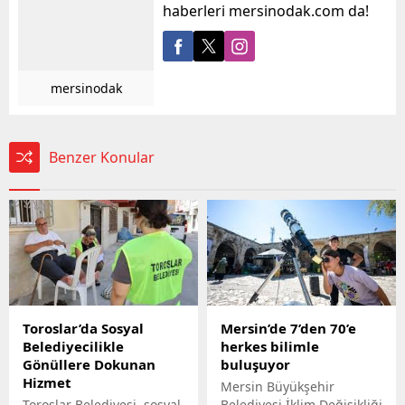
haberleri mersinodak.com da!
mersinodak
Benzer Konular
Toroslar’da Sosyal
Mersin’de 7’den 70’e
Belediyecilikle
herkes bilimle
Gönüllere Dokunan
buluşuyor
Hizmet
Mersin Büyükşehir
Toroslar Belediyesi, sosyal
Belediyesi İklim Değişikliği