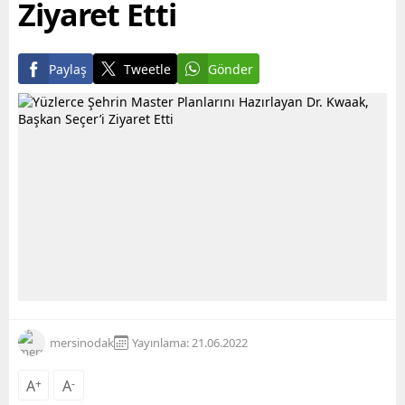
Ziyaret Etti
Paylaş
Tweetle
Gönder
mersinodak
Yayınlama: 21.06.2022
A
+
A
-