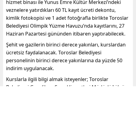
hizmet binası ile Yunus Emre Kültür Merkezi’ndeki
veznelere yatırdıkları 60 TL kayıt ücreti dekontu,
kimlik fotokopisi ve 1 adet fotoğrafla birlikte Toroslar
Belediyesi Olimpik Yüzme Havuzu’nda kayıtlarını, 27
Haziran Pazartesi gününden itibaren yaptırabilecek.
Şehit ve gazilerin birinci derece yakınları, kurslardan
ücretsiz faydalanacak. Toroslar Belediyesi
personelinin birinci derece yakınlarına da yüzde 50
indirim uygulanacak.
Kurslarla ilgili bilgi almak isteyenler; Toroslar
Belediyesi Gençlik ve Spor Hizmetleri Müdürlüğü’nün
0324 322 72 00 -3100/3113/3200 numaralı
telefonundan yetkililere ulaşabilirler.
Başkan Yılmaz; “Toroslar’da Yüzme
Bilmeyen Kalmayacak”