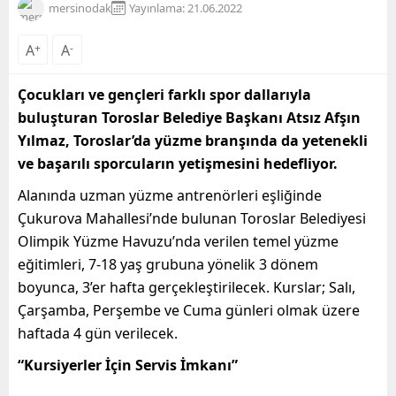
mersinodak
Yayınlama: 21.06.2022
A
+
A
-
Çocukları ve gençleri farklı spor dallarıyla
buluşturan Toroslar Belediye Başkanı Atsız Afşın
Yılmaz, Toroslar’da yüzme branşında da yetenekli
ve başarılı sporcuların yetişmesini hedefliyor.
Alanında uzman yüzme antrenörleri eşliğinde
Çukurova Mahallesi’nde bulunan Toroslar Belediyesi
Olimpik Yüzme Havuzu’nda verilen temel yüzme
eğitimleri, 7-18 yaş grubuna yönelik 3 dönem
boyunca, 3’er hafta gerçekleştirilecek. Kurslar; Salı,
Çarşamba, Perşembe ve Cuma günleri olmak üzere
haftada 4 gün verilecek.
“Kursiyerler İçin Servis İmkanı”