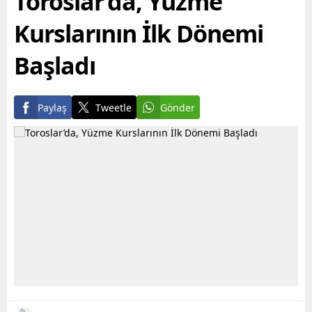
Toroslar’da, Yüzme
alabilmesine destek
yapının...
olmayı hedefleyen
Kurslarının İlk Dönemi
Büyükşehir...
Başladı
Paylaş
Tweetle
Gönder