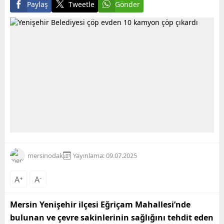
Paylaş
Tweetle
Gönder
mersinodak
Yayınlama: 09.07.2025
A
+
A
-
Mersin Yenişehir ilçesi Eğriçam Mahallesi’nde
bulunan ve çevre sakinlerinin sağlığını tehdit eden