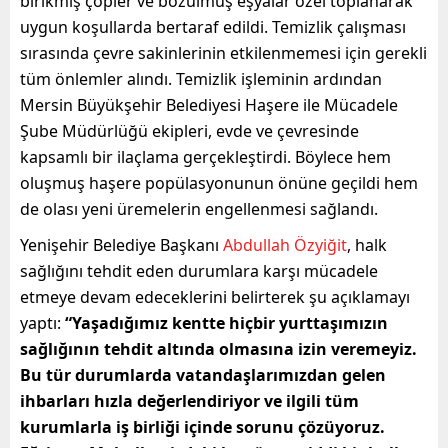
birikmiş çöpler ve bozulmuş eşyalar özel toplanarak
uygun koşullarda bertaraf edildi. Temizlik çalışması
sırasında çevre sakinlerinin etkilenmemesi için gerekli
tüm önlemler alındı. Temizlik işleminin ardından
Mersin Büyükşehir Belediyesi Haşere ile Mücadele
Şube Müdürlüğü ekipleri, evde ve çevresinde
kapsamlı bir ilaçlama gerçekleştirdi. Böylece hem
oluşmuş haşere popülasyonunun önüne geçildi hem
de olası yeni üremelerin engellenmesi sağlandı.
Yenişehir Belediye Başkanı
Abdullah Özyiğit
, halk
sağlığını tehdit eden durumlara karşı mücadele
etmeye devam edeceklerini belirterek şu açıklamayı
yaptı:
“Yaşadığımız kentte hiçbir yurttaşımızın
sağlığının tehdit altında olmasına izin veremeyiz.
Bu tür durumlarda vatandaşlarımızdan gelen
ihbarları hızla değerlendiriyor ve ilgili tüm
kurumlarla iş birliği içinde sorunu çözüyoruz.