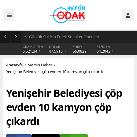
Günlük Stil İçin Erkek Sneaker Önerileri
GRAM ALTIN
DOLAR
EURO
STERLİN
6.521,34
47,5916
55,0829
64,2043
Anasayfa
Mersin Haber
Yenişehir Belediyesi çöp evden 10 kamyon çöp çıkardı
Yenişehir Belediyesi çöp
evden 10 kamyon çöp
çıkardı