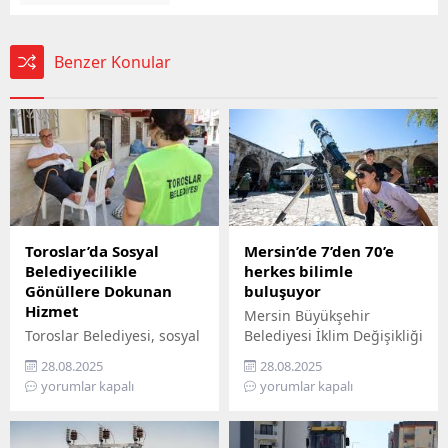
Benzer Konular
Toroslar’da Sosyal
Mersin’de 7’den 70’e
Belediyecilikle
herkes bilimle
Gönüllere Dokunan
buluşuyor
Hizmet
Mersin Büyükşehir
Toroslar Belediyesi, sosyal
Belediyesi İklim Değişikliği
belediyecilik anlayışıyla
ve Sıfır Atık Dairesi
28.08.2025
28.08.2025
vatandaşların gönüllerine
Başkanlığı, Mercan 100.
yorumlar kapalı
yorumlar kapalı
dokunmaya devam ediyor.
Yıl İklim ve Çevre Bilim
İlçede yaşayan yaş almış
Merkezi’ni ziyaret
vatandaşlar, özel
edemeyenler için bilimi