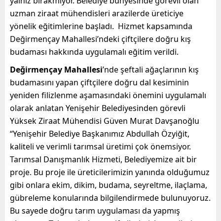
yalnız bırakmıyor. Belediye bünyesinde görevli olan
uzman ziraat mühendisleri arazilerde üreticiye
yönelik eğitimlerine başladı. Hizmet kapsamında
Değirmençay Mahallesi’ndeki çiftçilere do
ğru kış
budaması hakkında uygulamalı eğitim verildi.
Değirmençay Mahallesi
’nde şeftali ağaçlarının kış
budamasını yapan çiftçilere doğru dal kesiminin
yeniden filizlenme aşamasındaki önemini uygulamalı
olarak anlatan Yenişehir Belediyesinden görevli
Yüksek Ziraat Mühendisi Güven Murat Davşanoğlu
“
Yenişehir Belediye Başkanımız Abdullah Özyiğit,
kaliteli
ve verimli tarımsal üretimi çok önemsiyor.
Tarımsal Danışmanlık Hizmeti, Belediyemize ait bir
proje.
Bu proje ile üreticilerimizin yanında olduğumuz
gibi onlara ekim, dikim, budama, seyreltme, ilaçlama,
gübreleme konularında bilgilendirmede bulunuyoruz.
Bu sayede doğru tarım uygulaması da yapmış