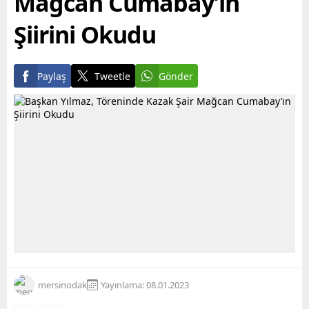
Mağcan Cumabay’ın
Şiirini Okudu
Paylaş
Tweetle
Gönder
mersinodak
Yayınlama: 08.01.2023