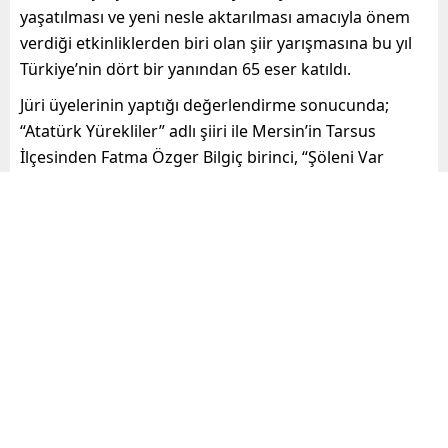
yaşatılması ve yeni nesle aktarılması amacıyla önem
verdiği etkinliklerden biri olan şiir yarışmasına bu yıl
Türkiye’nin dört bir yanından 65 eser katıldı.
Jüri üyelerinin yaptığı değerlendirme sonucunda;
“Atatürk Yürekliler” adlı şiiri ile Mersin’in Tarsus
İlçesinden Fatma Özger Bilgiç birinci, “Şöleni Var
Mersin’in” adlı şiiri ile Mersin’in Mut İlçesinden Osman
Gündoğdu ikinci, “Mersin İstiklali” adlı şiiri ile
Mersin’in Bozyazı İlçesinden Furkan Poyraz üçüncü
oldu.
Yunus Emre Kültür Merkezi
‘nde düzenlenen ödül
törenine; MHP Toroslar İlçe Başkanı Hüsnü Doğan,
Toroslar Ülkü Ocakları Başkanı Yunus Emre Tugay, AK
Parti Toroslar Gençlik Kolları Başkanı Necdet Yeni,
Horasan Erenleri Dernekler Federasyonu Genel
Başkanı Mehmet Şahin, Mersin Yazarlar Derneği