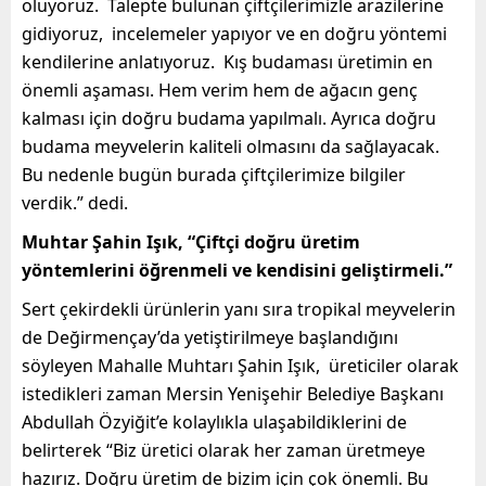
oluyoruz. Talepte bulunan çiftçilerimizle arazilerine
gidiyoruz, incelemeler yapıyor ve en doğru yöntemi
kendilerine anlatıyoruz.
Kış budaması üretimin en
önemli aşaması.
Hem verim hem de ağacın genç
kalması için doğru budama yapılmalı. Ayrıca doğru
budama meyvelerin kaliteli olmasını da sağlayacak.
Bu nedenle bugün burada çiftçilerimize bilgiler
verdik.”
dedi.
Muhtar
Şahin
Işık,
“Çiftçi doğru üretim
yöntemlerini öğrenmeli ve kendisini geliştirmeli.”
Sert çekirdekli ürünlerin yanı sıra tropikal meyvelerin
de Değirmençay’da yetiştirilmeye başlandığını
söyleyen Mahalle Muhtarı Şahin Işık, üreticiler olarak
istedikleri zaman Mersin Yenişehir Belediye Başkanı
Abdullah Özyiğit’e kolaylıkla ulaşabildiklerini de
belirterek
“Biz üretici olarak her zaman üretmeye
hazırız.
Doğru üretim de bizim için çok önemli.
Bu