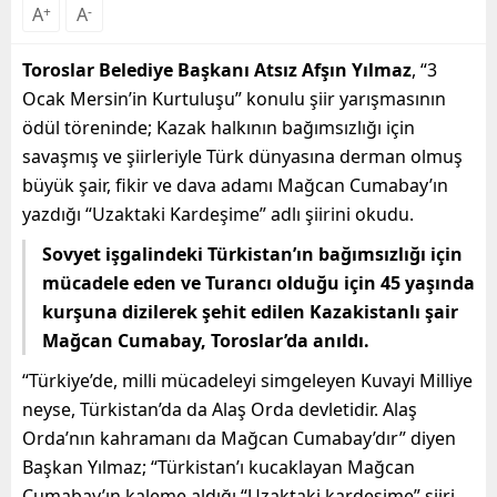
A
+
A
-
Toroslar Belediye Başkanı Atsız Afşın Yılmaz
, “3
Ocak Mersin’in Kurtuluşu” konulu şiir yarışmasının
ödül töreninde; Kazak halkının bağımsızlığı için
savaşmış ve şiirleriyle Türk dünyasına derman olmuş
büyük şair, fikir ve dava adamı Mağcan Cumabay’ın
yazdığı “Uzaktaki Kardeşime” adlı şiirini okudu.
Sovyet işgalindeki Türkistan’ın bağımsızlığı için
mücadele eden ve Turancı olduğu için 45 yaşında
kurşuna dizilerek şehit edilen Kazakistanlı şair
Mağcan Cumabay, Toroslar’da anıldı.
“Türkiye’de, milli mücadeleyi simgeleyen Kuvayi Milliye
neyse, Türkistan’da da Alaş Orda devletidir. Alaş
Orda’nın kahramanı da Mağcan Cumabay’dır” diyen
Başkan Yılmaz; “Türkistan’ı kucaklayan Mağcan
Cumabay’ın kaleme aldığı “Uzaktaki kardeşime” şiiri