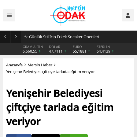
Günlük Stil İçin Erkek Sneaker Önerileri
GRAM ALTIN
DOLAR
EURO
STERLİN
6.660,55
47,7111
55,1881
64,4139
Anasayfa
Mersin Haber
Yenişehir Belediyesi çiftçiye tarlada eğitim veriyor
Yenişehir Belediyesi
çiftçiye tarlada eğitim
veriyor