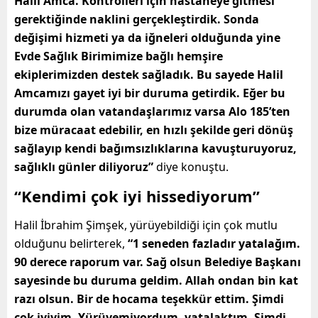
Halil Amca. Kontrolleri için hastaneye gitmesi
gerektiğinde naklini gerçekleştirdik. Sonda
değişimi hizmeti ya da iğneleri olduğunda yine
Evde Sağlık Birimimize bağlı hemşire
ekiplerimizden destek sağladık.
Bu sayede Halil
Amcamızı gayet iyi bir duruma getirdik. Eğer bu
durumda olan vatandaşlarımız varsa Alo 185’ten
bize müracaat edebilir, en hızlı şekilde geri dönüş
sağlayıp kendi bağımsızlıklarına kavuşturuyoruz,
sağlıklı günler diliyoruz”
diye konuştu.
“Kendimi çok iyi hissediyorum”
Halil İbrahim Şimşek, yürüyebildiği için çok mutlu
olduğunu belirterek,
“1 seneden fazladır yatalağım.
90 derece raporum var. Sağ olsun Belediye Başkanı
sayesinde bu duruma geldim. Allah ondan bin kat
razı olsun. Bir de hocama teşekkür ettim. Şimdi
çok iyiyim. Yürüyemiyordum, yatalaktım. Şimdi