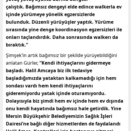
çalıştık.
Bağımsız dengeyi elde edince walkerla ev
içinde yürümeye yönelik egzersizlerde
bulunduk.
Düzenli yürüyüşler yaptık. Yürüme
sırasında yine denge koordinasyon egzersizleri ile
onları taçlandırdık.
Daha sonrasında walkerı da
bıraktık.”
Şimşek’in artık bağımsız bir şekilde yürüyebildiğini
anlatan Gürler,
“Kendi ihtiyaçlarını gidermeye
başladı. Halil Amcaya biz ilk tedaviye
başladığımızda yataktan kalkamadığı için hem
sondası vardı hem kendi ihtiyaçlarını
gideremiyordu yatak içinde oturamıyordu.
Dolayısıyla biz şimdi hem ev içinde hem ev dışında
onu kendi hayatında bağımsız hale getirdik.
Yine
Mersin Büyükşehir Belediyemizin Sağlık İşleri
Dairesi’ne bağlı diğer hizmetlerden de faydalandı