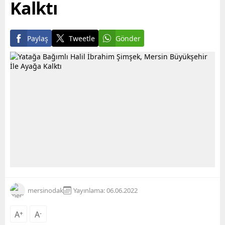
Kalktı
Paylaş
Tweetle
Gönder
mersinodak
Yayınlama: 06.06.2022
A
+
A
-