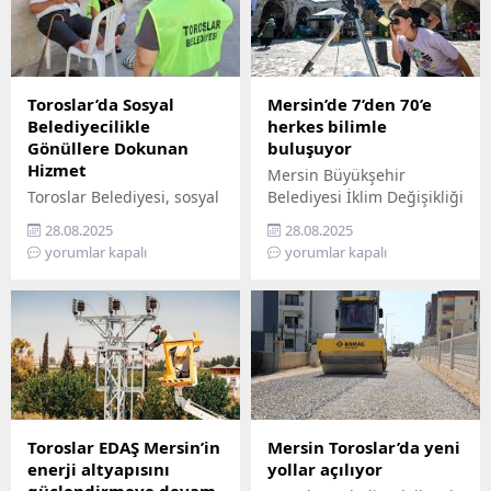
Toroslar’da Sosyal
Mersin’de 7’den 70’e
Belediyecilikle
herkes bilimle
Gönüllere Dokunan
buluşuyor
Hizmet
Mersin Büyükşehir
Toroslar Belediyesi, sosyal
Belediyesi İklim Değişikliği
belediyecilik anlayışıyla
ve Sıfır Atık Dairesi
28.08.2025
28.08.2025
vatandaşların gönüllerine
Başkanlığı, Mercan 100.
yorumlar kapalı
yorumlar kapalı
dokunmaya devam ediyor.
Yıl İklim ve Çevre Bilim
İlçede yaşayan yaş almış
Merkezi’ni ziyaret
vatandaşlar, özel
edemeyenler için bilimi
gereksinimli bireyler ile
yurttaşın ayağına
gazi ve şehit aileleri,
götürüyor. ‘Gökyüzü
belediyenin şefkatli elini
Hepimizin, Bilim Her
her zaman yanlarında
Yerde’ sloganıyla yola
hissediyor. Belediye Sosyal
çıkan Büyükşehir,
Destek Hizmetleri
Mersin’in ilçelerini tek tek
Toroslar EDAŞ Mersin’in
Mersin Toroslar’da yeni
Müdürlüğü’ne bağlı Şehit
gezerek 7’den 70’e herkesi
enerji altyapısını
yollar açılıyor
ve Gazi Şefliği ile Yaşlı ve
bilimle buluşturuyor.
güçlendirmeye devam