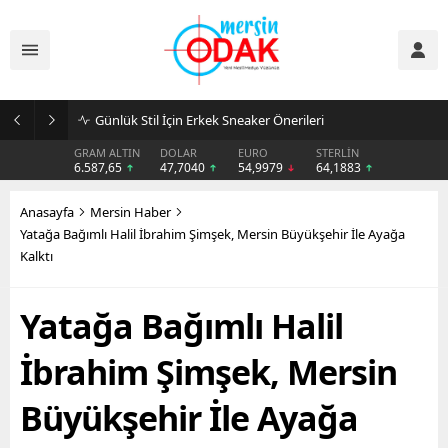
Günlük Stil İçin Erkek Sneaker Önerileri
GRAM ALTIN
DOLAR
EURO
STERLİN
6.587,65
47,7040
54,9979
64,1883
Anasayfa
Mersin Haber
Yatağa Bağımlı Halil İbrahim Şimşek, Mersin Büyükşehir İle Ayağa
Kalktı
Yatağa Bağımlı Halil
İbrahim Şimşek, Mersin
Büyükşehir İle Ayağa