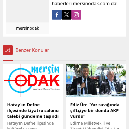
haberleri mersinodak.com da!
mersinodak
Benzer Konular
Hatay’ın Defne
Ediz Ün: “Yaz sıcağında
ilçesinde tiyatro salonu
çiftçiye bir donda AKP
talebi gündeme taşındı
vurdu”
Hatay’ın Defne ilçesinde
Edirne Milletvekili ve
kültürel yaşamı
Ziraat Mühendisi Ediz Ün,