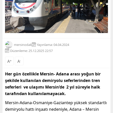
mersinodak
Yayınlama: 04.04.2024
Düzenleme: 25.12.2025 22:57
A
+
A
-
Her gün özellikle Mersin- Adana arası yoğun bir
şekilde kullanılan demiryolu seferlerinden tren
seferleri ve ulaşımı Mersin’de 2 yıl süreyle halk
tarafından kullanılamayacak.
Mersin-Adana-Osmaniye-Gaziantep yüksek standartlı
demiryolu hattı inşaatı nedeniyle, Adana – Mersin