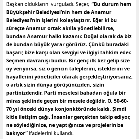
Başkan olduklarını vurguladı. Seçer,
“Bu durum hem
Büyükşehir Belediyesi’nin hem de Anamur
Belediyesi’nin işlerini kolaylaştırır. Eğer ki bu
süreçte Anamur ortak akılla yönetilebilirse,
bundan Anamur halkı kazanır. Doğal olarak da biz
de bundan büyük yarar görürüz. Çünkü buradaki
başarı; bize karşı olan sevgiyi ve ilgiyi tahkim eder.
Seçmen davranışı budur. Bir genç ilk kez gelip size
oy veriyorsa, siz o gencin taleplerini, isteklerini ve
hayallerini yöneticiler olarak gerçekleştiriyorsanız,
o artık sizin dünya görüşünüzden, sizin
partinizdendir. Parti meselesi babadan oğula bir
miras şeklinde geçen bir mesele değildir. O, 50-60-
70 yıl önceki dünya konjonktöründe kaldı. Şimdi
kitle iletişim çağı. İnsanlar gerçekten takip ediyor,
ne söylediğinize, ne yaptığınıza ve projelerinize
bakıyor”
ifadelerini kullandı.