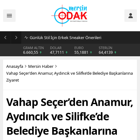
Günlük Stil İçin Erkek Sneaker Önerileri
GRAM ALTIN
DOLAR
EURO
STERLİN
6.660,55
47,7111
55,1881
64,4139
Anasayfa
Mersin Haber
Vahap Seçer’den Anamur, Aydıncık ve Silifke’de Belediye Başkanlarına
Ziyaret
Vahap Seçer’den Anamur,
Aydıncık ve Silifke’de
Belediye Başkanlarına