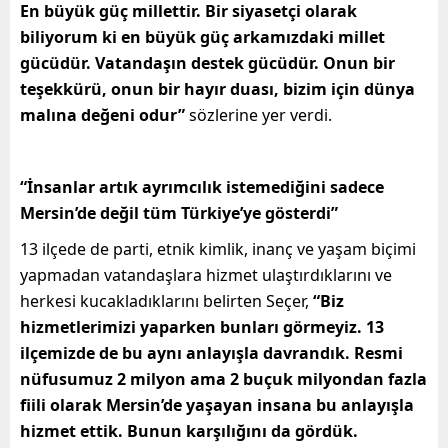
En büyük güç millettir. Bir siyasetçi olarak
biliyorum ki en büyük güç arkamızdaki millet
gücüdür. Vatandaşın destek gücüdür. Onun bir
teşekkürü, onun bir hayır duası, bizim için dünya
malına değeni odur”
sözlerine yer verdi.
“İnsanlar artık ayrımcılık istemediğini sadece
Mersin’de değil tüm Türkiye’ye gösterdi”
13 ilçede de parti, etnik kimlik, inanç ve yaşam biçimi
yapmadan vatandaşlara hizmet ulaştırdıklarını ve
herkesi kucakladıklarını belirten Seçer,
“Biz
hizmetlerimizi yaparken bunları görmeyiz. 13
ilçemizde de bu aynı anlayışla davrandık. Resmi
nüfusumuz 2 milyon ama 2 buçuk milyondan fazla
fiili olarak Mersin’de yaşayan insana bu anlayışla
hizmet ettik. Bunun karşılığını da gördük.