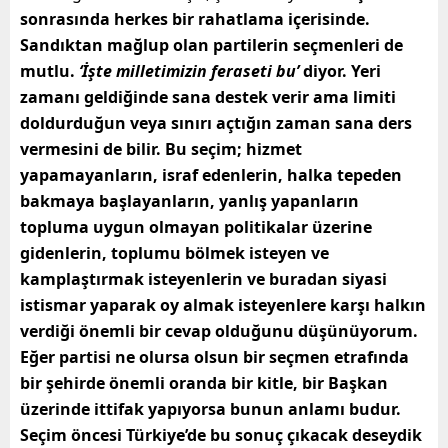
sonrasında herkes bir rahatlama içerisinde.
Sandıktan mağlup olan partilerin seçmenleri de
mutlu.
‘İşte milletimizin feraseti bu’
diyor. Yeri
zamanı geldiğinde sana destek verir ama limiti
doldurduğun veya sınırı açtığın zaman sana ders
vermesini de bilir. Bu seçim; hizmet
yapamayanların, israf edenlerin, halka tepeden
bakmaya başlayanların, yanlış yapanların
topluma uygun olmayan
politikalar üzerine
gidenlerin, toplumu bölmek isteyen ve
kamplaştırmak isteyenlerin ve buradan siyasi
istismar yaparak oy almak isteyenlere karşı halkın
verdiği önemli bir cevap olduğunu düşünüyorum.
Eğer partisi ne olursa olsun bir seçmen etrafında
bir şehirde önemli oranda bir kitle, bir Başkan
üzerinde ittifak yapıyorsa bunun anlamı budur.
Seçim öncesi Türkiye’de bu sonuç çıkacak deseydik