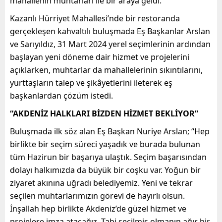
mahallenin muhtarları ile bir araya geldi.
Kazanlı Hürriyet Mahallesi’nde bir restoranda
gerçekleşen kahvaltılı buluşmada Eş Başkanlar Arslan
ve Sarıyıldız, 31 Mart 2024 yerel seçimlerinin ardından
başlayan yeni döneme dair hizmet ve projelerini
açıklarken, muhtarlar da mahallelerinin sıkıntılarını,
yurttaşların talep ve şikâyetlerini ileterek eş
başkanlardan çözüm istedi.
“AKDENİZ HALKLARI BİZDEN HİZMET BEKLİYOR”
Buluşmada ilk söz alan Eş Başkan Nuriye Arslan; “Hep
birlikte bir seçim süreci yaşadık ve burada bulunan
tüm Hazirun bir başarıya ulaştık. Seçim başarısından
dolayı halkımızda da büyük bir coşku var. Yoğun bir
ziyaret akınına uğradı belediyemiz. Yeni ve tekrar
seçilen muhtarlarımızın görevi de hayırlı olsun.
İnşallah hep birlikte Akdeniz’de güzel hizmet ve
projelere imza atacağız. Tabi seçilmiş olmanın ağır bir