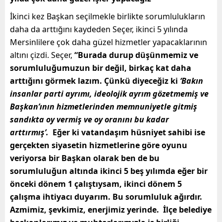
İkinci kez Başkan seçilmekle birlikte sorumlulukların
daha da arttığını kaydeden Seçer, ikinci 5 yılında
Mersinlilere çok daha güzel hizmetler yapacaklarının
altını çizdi. Seçer,
“Burada durup düşünmemiz ve
sorumluluğumuzun bir değil, birkaç kat daha
arttığını görmek lazım. Çünkü diyeceğiz ki
‘Bakın
insanlar parti ayrımı, ideolojik ayrım gözetmemiş ve
Başkan’ının hizmetlerinden memnuniyetle gitmiş
sandıkta oy vermiş ve
oy oranını bu kadar
arttırmış’.
Eğer ki vatandaşım hüsniyet sahibi ise
gerçekten siyasetin hizmetlerine göre oyunu
veriyorsa bir Başkan olarak ben de bu
sorumluluğun altında ikinci 5 beş yılımda eğer bir
önceki dönem 1 çalıştıysam, ikinci dönem 5
çalışma ihtiyacı duyarım. Bu sorumluluk ağırdır.
Azmimiz, şevkimiz, enerjimiz yerinde. İlçe belediye