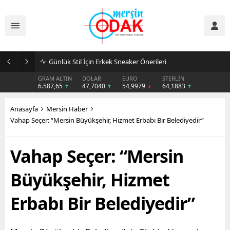
Günlük Stil İçin Erkek Sneaker Önerileri
GRAM ALTIN
DOLAR
EURO
STERLİN
6.587,65
47,7040
54,9979
64,1883
Anasayfa
Mersin Haber
Vahap Seçer: “Mersin Büyükşehir, Hizmet Erbabı Bir Belediyedir”
Vahap Seçer: “Mersin
Büyükşehir, Hizmet
Erbabı Bir Belediyedir”