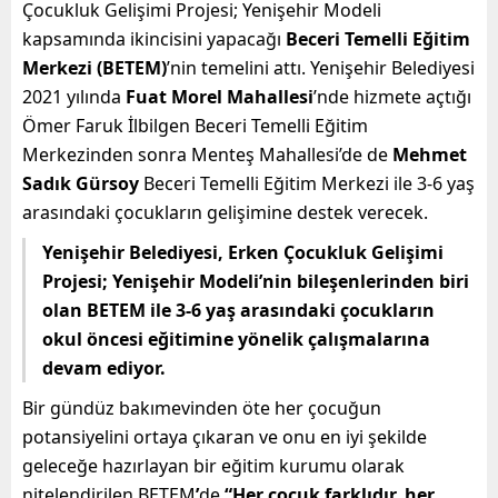
Çocukluk Gelişimi Projesi; Yenişehir Modeli
kapsamında ikincisini yapacağı
Beceri Temelli Eğitim
Merkezi (BETEM)
’nin temelini attı. Yenişehir Belediyesi
2021 yılında
Fuat Morel Mahallesi
’nde hizmete açtığı
Ömer Faruk İlbilgen Beceri Temelli Eğitim
Merkezinden sonra Menteş Mahallesi’de de
Mehmet
Sadık Gürsoy
Beceri Temelli Eğitim Merkezi ile 3-6 yaş
arasındaki çocukların gelişimine destek verecek.
Yenişehir Belediyesi, Erken Çocukluk Gelişimi
Projesi; Yenişehir Modeli’nin bileşenlerinden biri
olan BETEM ile 3-6 yaş arasındaki çocukların
okul öncesi eğitimine yönelik çalışmalarına
devam ediyor.
Bir gündüz bakımevinden öte her çocuğun
potansiyelini ortaya çıkaran ve onu en iyi şekilde
geleceğe hazırlayan bir eğitim kurumu olarak
nitelendirilen BETEM
’
de
“Her çocuk farklıdır, her