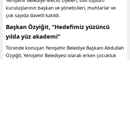
Yenişehir Belediye Meclis Üyeleri, sivil toplum
kuruluşlarının başkan ve yöneticileri, muhtarlar ve
çok sayıda davetli katıldı.
Başkan Özyiğit, “Hedefimiz yüzüncü
yılda yüz akademi”
Törende konuşan Yenişehir Belediye Başkanı Abdullah
Özyiğit, Yenişehir Belediyesi olarak erken çocukluk
eğitiminde Türkiye’de model olduklarını ifade ederek
şunları söyledi:
“Çocuklarımızı 6 ya da 7 yaşında
değil 1-2 yaşında ele almamız gerekiyor. Onların
doğru yetişmesi lazım, çağa uygun yetişmesini
sağlamak adına onları çok erken ele almamız
gerekiyor. Bu anlayışla Yenişehir Belediyesi olarak
yola çıktık. Biz daha göreve gelmeden önce bu
sözü verdik, dedik ki; ‘erken çocukluk eğitiminde
Türkiye, Dünya’da sonuncu sırada ve biz göreve