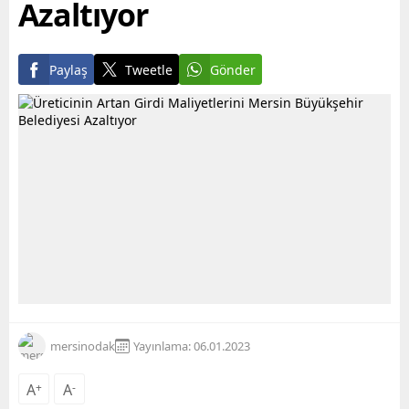
Azaltıyor
Paylaş
Tweetle
Gönder
mersinodak
Yayınlama: 06.01.2023
A
+
A
-