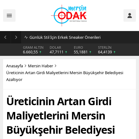
Günlük Stil İçin Erkek Sneaker Önerileri
GRAM ALTIN
DOLAR
EURO
STERLİN
6.660,55
47,7111
55,1881
64,4139
Anasayfa
Mersin Haber
Üreticinin Artan Girdi Maliyetlerini Mersin Büyükşehir Belediyesi
Azaltıyor
Üreticinin Artan Girdi
Maliyetlerini Mersin
Büyükşehir Belediyesi