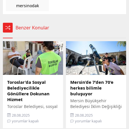
mersinodak
Benzer Konular
Toroslar’da Sosyal
Mersin’de 7’den 70’e
Belediyecilikle
herkes bilimle
Gönüllere Dokunan
buluşuyor
Hizmet
Mersin Büyükşehir
Toroslar Belediyesi, sosyal
Belediyesi İklim Değişikliği
belediyecilik anlayışıyla
ve Sıfır Atık Dairesi
28.08.2025
28.08.2025
vatandaşların gönüllerine
Başkanlığı, Mercan 100.
yorumlar kapalı
yorumlar kapalı
dokunmaya devam ediyor.
Yıl İklim ve Çevre Bilim