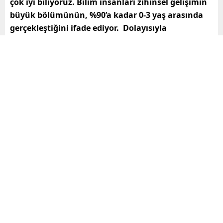
çok iyi biliyoruz. Bilim insanları zihinsel gelişimin
büyük bölümünün, %90’a kadar 0-3 yaş arasında
gerçekleştiğini ifade ediyor. Dolayısıyla
çocuğumuza doğduğu andan itibaren yatırım
yapmalıyız diye düşündük. Ve projemizi hayata
geçirdik. Anne ve babalar geleceğin güzel
Türkiye’sini oluşturmakta çok büyük rol
oynuyorlar.”
“Maalesef Dünya’da geride kalmamızın
temelinde eğitimde yaptığımız hatalar
yatıyor.”
Bu proje ile eğitimde bir temel attıklarını kaydeden
Başkan Özyiğit,
“Yerel yöneticiler genellikle
yaptıkları işlerin meyvesini seçildiği sürede
görmek ister ama biz bugün temelini attığımız
projemizin sonuçlarını 15-20 yıl sonra göreceğiz.