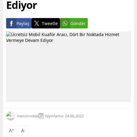
Ediyor
Paylaş
Tweetle
Gönder
mersinodak
Yayınlama: 24.06.2022
A
+
A
-