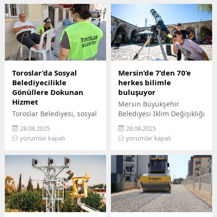
Toroslar’da Sosyal
Mersin’de 7’den 70’e
Belediyecilikle
herkes bilimle
Gönüllere Dokunan
buluşuyor
Hizmet
Mersin Büyükşehir
Toroslar Belediyesi, sosyal
Belediyesi İklim Değişikliği
belediyecilik anlayışıyla
ve Sıfır Atık Dairesi
28.08.2025
28.08.2025
vatandaşların gönüllerine
Başkanlığı, Mercan 100.
yorumlar kapalı
yorumlar kapalı
dokunmaya devam ediyor.
Yıl İklim ve Çevre Bilim
İlçede yaşayan yaş almış
Merkezi’ni ziyaret
vatandaşlar, özel
edemeyenler için bilimi
gereksinimli bireyler ile
yurttaşın ayağına
gazi ve şehit aileleri,
götürüyor. ‘Gökyüzü
belediyenin şefkatli elini
Hepimizin, Bilim Her
her zaman yanlarında
Yerde’ sloganıyla yola
hissediyor. Belediye Sosyal
çıkan Büyükşehir,