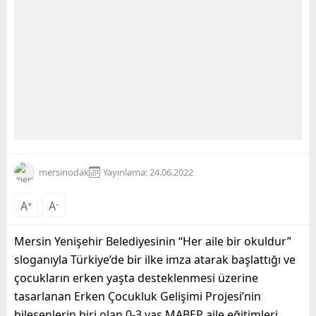
mersinodak
Yayınlama: 24.06.2022
A
+
A
-
Mersin Yenişehir Belediyesinin “Her aile bir okuldur”
sloganıyla Türkiye’de bir ilke imza atarak başlattığı ve
çocukların erken yaşta desteklenmesi üzerine
tasarlanan Erken Çocukluk Gelişimi Projesi’nin
bileşenlerin biri olan 0-3 yaş MABEP aile eğitimleri