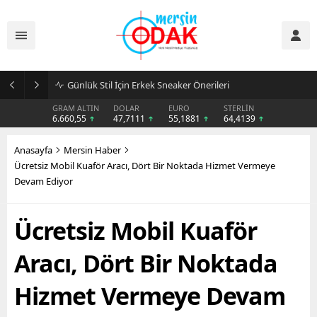
Günlük Stil İçin Erkek Sneaker Önerileri
GRAM ALTIN
DOLAR
EURO
STERLİN
6.660,55
47,7111
55,1881
64,4139
Anasayfa
Mersin Haber
Ücretsiz Mobil Kuaför Aracı, Dört Bir Noktada Hizmet Vermeye
Devam Ediyor
Ücretsiz Mobil Kuaför
Aracı, Dört Bir Noktada
Hizmet Vermeye Devam