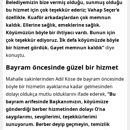
Belediyemizin bize vermiş olduğu, sunmuş olduğu
bu hizmet için çok teşekkür ederiz; Vahap Seçer’e
özellikle. Kuaför arkadaşlardan çok memnun
kaldık. Ellerine sağlık, emeklerine sağlık.
Köyümüzün böyle bir ihtiyacı vardı. Bunun için
çok teşekkür ediyoruz. İlk defa köyümüzde böyle
bir hizmet gördük. Gayet memnun kaldık”
diye
konuştu.
Bayram öncesinde güzel bir hizmet
Mahalle sakinlerinden Adil Köse de bayram öncesinde
böyle bir hizmetin ayaklarına kadar gelmesinden
dolayı oldukça mutlu olduklarını ifade ederek,
“Bu
bayram arifesinde Başkanımızın, köyümüze
gönderdiği berber hizmetinden dolayı O’na
saygılarımı, sevgilerimi, teşekkürlerimi
sunuyorum. Berber deyip geçmeyin, temizlik