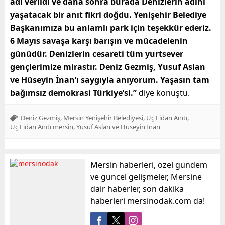
adı verildi ve daha sonra burada Denizlerin adını
yaşatacak bir anıt fikri doğdu. Yenişehir Belediye
Başkanımıza bu anlamlı park için teşekkür ederiz.
6 Mayıs savaşa karşı barışın ve mücadelenin
günüdür. Denizlerin cesareti tüm yurtsever
gençlerimize mirastır. Deniz Gezmiş, Yusuf Aslan
ve Hüseyin İnan’ı saygıyla anıyorum. Yaşasın tam
bağımsız demokrasi Türkiye’si.”
diye konuştu.
,
,
,
Deniz Gezmiş
Mersin Yenişehir Belediyesi
Üç Fidan Anıtı
,
Üç Fidan Anıtı mersin
Yusuf Aslan ve Hüseyin İnan
Mersin haberleri, özel gündem
ve güncel gelişmeler, Mersine
dair haberler, son dakika
haberleri mersinodak.com da!