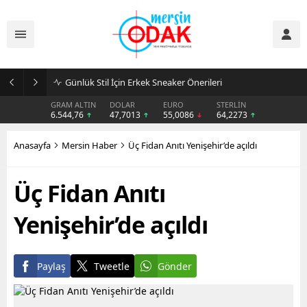
Günlük Stil İçin Erkek Sneaker Önerileri
GRAM ALTIN
DOLAR
EURO
STERLİN
6.544,76
47,7013
55,0086
64,2273
Anasayfa
Mersin Haber
Üç Fidan Anıtı Yenişehir’de açıldı
Üç Fidan Anıtı
Yenişehir’de açıldı
Paylaş
Tweetle
Gönder