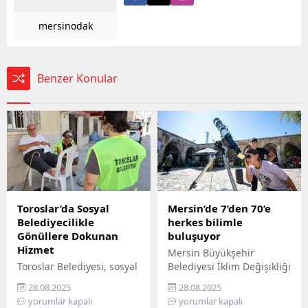
mersinodak
Benzer Konular
Toroslar’da Sosyal
Mersin’de 7’den 70’e
Belediyecilikle
herkes bilimle
Gönüllere Dokunan
buluşuyor
Hizmet
Mersin Büyükşehir
Toroslar Belediyesi, sosyal
Belediyesi İklim Değişikliği
belediyecilik anlayışıyla
ve Sıfır Atık Dairesi
28.08.2025
28.08.2025
vatandaşların gönüllerine
Başkanlığı, Mercan 100.
yorumlar kapalı
yorumlar kapalı
dokunmaya devam ediyor.
Yıl İklim ve Çevre Bilim