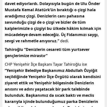
davet ediyorlardı. Dolayısıyla bugün de Ulu Önder
Mustafa Kemal Atatürk’ün bıraktığı o çizgi hala
aradığımız çizgi. Denizlerin canı pahasına
savunduğu çizgi de o çizgi ve bizler de tüm
kalplerimizle o çizgiyi bu ülkede hâkim kılmak için
mücadeleye devam edeceğiz. Üç Fidanımızı saygı,
sevgi ve rahmetle anıyoruz.”
dedi.
Tahiroğlu “Denizlerin cesareti tüm yurtsever
gençlerimize mirastır”
CHP Yenişehir İlçe Başkanı Tayar Tahiroğlu ise
“Yenişehir Belediye Başkanımız Abdullah Özyiğit
seçildiğinde Yenişehir İlçe Örgütü olarak kendisini
ziyaret ettik ve Yenişehir bölgesinde Denizlerin
anısını ve adını yaşatacak bir park talebinde
bulunduk. Başkanımız da sıcak baktı ve meclis
kararıyla içinde bulunduğumuz parka Denizlerin