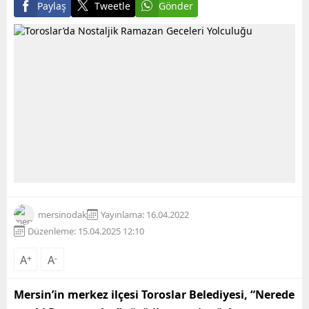
Paylaş
Tweetle
Gönder
mersinodak
Yayınlama: 16.04.2022
Düzenleme: 15.04.2025 12:10
A
+
A
-
Mersin’in merkez ilçesi Toroslar Belediyesi, “Nerede