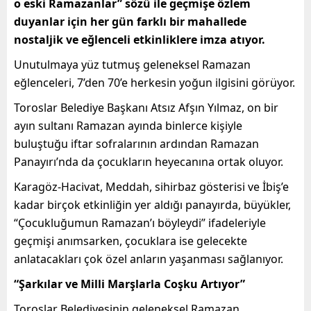
o eski Ramazanlar” sözü ile geçmişe özlem
duyanlar için her gün farklı bir mahallede
nostaljik ve eğlenceli etkinliklere imza atıyor.
Unutulmaya yüz tutmuş geleneksel Ramazan
eğlenceleri, 7’den 70’e herkesin yoğun ilgisini görüyor.
Toroslar Belediye Başkanı Atsız Afşın Yılmaz, on bir
ayın sultanı Ramazan ayında binlerce kişiyle
buluştuğu iftar sofralarının ardından Ramazan
Panayırı’nda da çocukların heyecanına ortak oluyor.
Karagöz-Hacivat, Meddah, sihirbaz gösterisi ve İbiş’e
kadar birçok etkinliğin yer aldığı panayırda, büyükler,
“Çocukluğumun Ramazan’ı böyleydi” ifadeleriyle
geçmişi anımsarken, çocuklara ise gelecekte
anlatacakları çok özel anların yaşanması sağlanıyor.
“Şarkılar ve Milli Marşlarla Coşku Artıyor”
Toroslar Belediyesinin geleneksel Ramazan