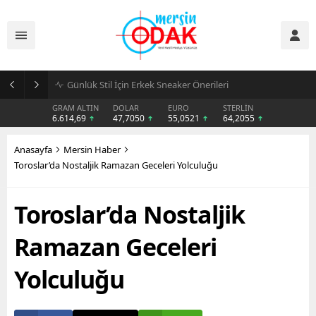
Günlük Stil İçin Erkek Sneaker Önerileri
GRAM ALTIN
DOLAR
EURO
STERLİN
6.614,69
47,7050
55,0521
64,2055
Anasayfa
Mersin Haber
Toroslar’da Nostaljik Ramazan Geceleri Yolculuğu
Toroslar’da Nostaljik
Ramazan Geceleri
Yolculuğu