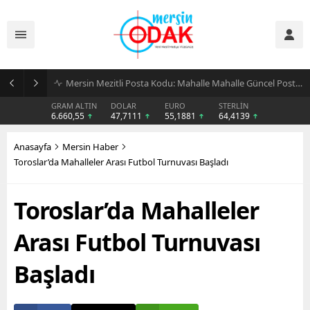
Günlük Stil İçin Erkek Sneaker Önerileri
GRAM ALTIN
DOLAR
EURO
STERLİN
6.660,55
47,7111
55,1881
64,4139
Anasayfa
Mersin Haber
Toroslar’da Mahalleler Arası Futbol Turnuvası Başladı
Toroslar’da Mahalleler
Arası Futbol Turnuvası
Başladı