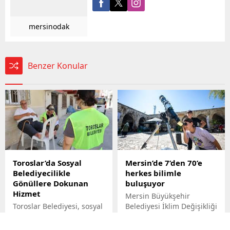
mersinodak
Benzer Konular
Toroslar’da Sosyal
Mersin’de 7’den 70’e
Belediyecilikle
herkes bilimle
Gönüllere Dokunan
buluşuyor
Hizmet
Mersin Büyükşehir
Toroslar Belediyesi, sosyal
Belediyesi İklim Değişikliği
belediyecilik anlayışıyla
ve Sıfır Atık Dairesi
28.08.2025
28.08.2025
vatandaşların gönüllerine
Başkanlığı, Mercan 100.