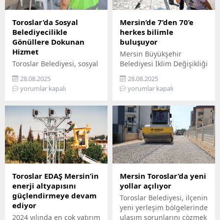
Toroslar’da Sosyal
Mersin’de 7’den 70’e
Belediyecilikle
herkes bilimle
Gönüllere Dokunan
buluşuyor
Hizmet
Mersin Büyükşehir
Toroslar Belediyesi, sosyal
Belediyesi İklim Değişikliği
belediyecilik anlayışıyla
ve Sıfır Atık Dairesi
28.08.2025
28.08.2025
vatandaşların gönüllerine
Başkanlığı, Mercan 100.
yorumlar kapalı
yorumlar kapalı
dokunmaya devam ediyor.
Yıl İklim ve Çevre Bilim
İlçede yaşayan yaş almış
Merkezi’ni ziyaret
vatandaşlar, özel
edemeyenler için bilimi
gereksinimli bireyler ile
yurttaşın ayağına
gazi ve şehit aileleri,
götürüyor. ‘Gökyüzü
belediyenin şefkatli elini
Hepimizin, Bilim Her
her zaman yanlarında
Yerde’ sloganıyla yola
hissediyor. Belediye Sosyal
çıkan Büyükşehir,
Destek Hizmetleri
Mersin’in ilçelerini tek tek
Toroslar EDAŞ Mersin’in
Mersin Toroslar’da yeni
Müdürlüğü’ne bağlı Şehit
gezerek 7’den 70’e herkesi
enerji altyapısını
yollar açılıyor
ve Gazi Şefliği ile Yaşlı ve
bilimle buluşturuyor.
güçlendirmeye devam
Toroslar Belediyesi, ilçenin
Engelli Şefliği, belli
Bilimi, hayatın her
ediyor
yeni yerleşim bölgelerinde
periyotlarla ev ziyaretleri
alanında yaygınlaştırmayı
2024 yılında en çok yatırım
ulaşım sorunlarını çözmek