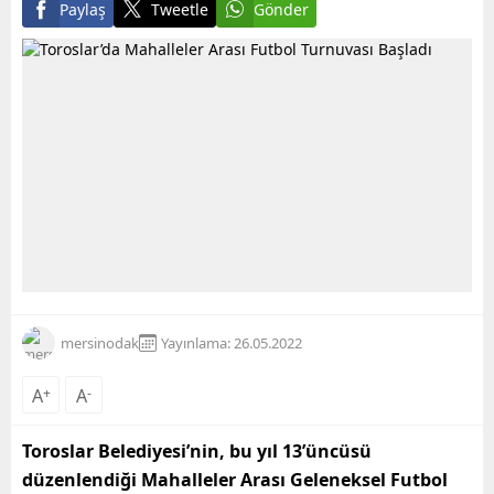
Paylaş
Tweetle
Gönder
mersinodak
Yayınlama: 26.05.2022
A
+
A
-
Toroslar Belediyesi’nin, bu yıl 13’üncüsü
düzenlendiği Mahalleler Arası Geleneksel Futbol