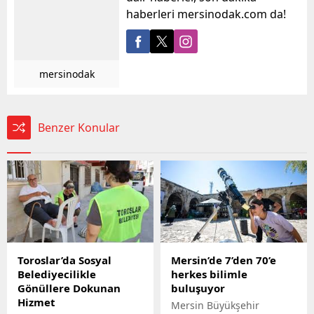
haberleri mersinodak.com da!
mersinodak
Benzer Konular
Toroslar’da Sosyal
Mersin’de 7’den 70’e
Belediyecilikle
herkes bilimle
Gönüllere Dokunan
buluşuyor
Hizmet
Mersin Büyükşehir