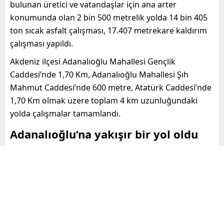
bulunan üretici ve vatandaşlar için ana arter
konumunda olan 2 bin 500 metrelik yolda 14 bin 405
ton sıcak asfalt çalışması, 17.407 metrekare kaldırım
çalışması yapıldı.
Akdeniz ilçesi Adanalıoğlu Mahallesi Gençlik
Caddesi’nde 1,70 Km, Adanalıoğlu Mahallesi Şıh
Mahmut Caddesi’nde 600 metre, Atatürk Caddesi’nde
1,70 Km olmak üzere toplam 4 km uzunluğundaki
yolda çalışmalar tamamlandı.
Adanalıoğlu’na yakışır bir yol oldu
Adanalıoğlu Limonlu Mahalle Muhtarı İsa Sakar,
Akdeniz Caddesi’nin bölge için en çok önemini
anlatarak çalışmayı değerlendirdi. “Çok güzel bir
yolumuz oldu. Adanalıoğlu, Türkiye’nin en
ekonomisine çok katkısı olan bir yerdir.