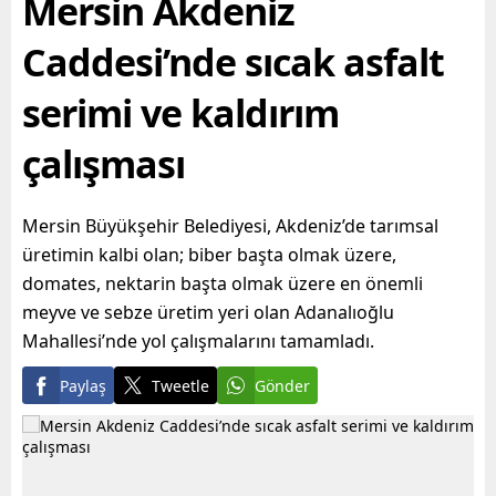
Mersin Akdeniz
alabilmesine destek
yapının...
olmayı hedefleyen
Caddesi’nde sıcak asfalt
Büyükşehir...
serimi ve kaldırım
çalışması
Mersin Büyükşehir Belediyesi, Akdeniz’de tarımsal
üretimin kalbi olan; biber başta olmak üzere,
domates, nektarin başta olmak üzere en önemli
meyve ve sebze üretim yeri olan Adanalıoğlu
Mahallesi’nde yol çalışmalarını tamamladı.
Paylaş
Tweetle
Gönder