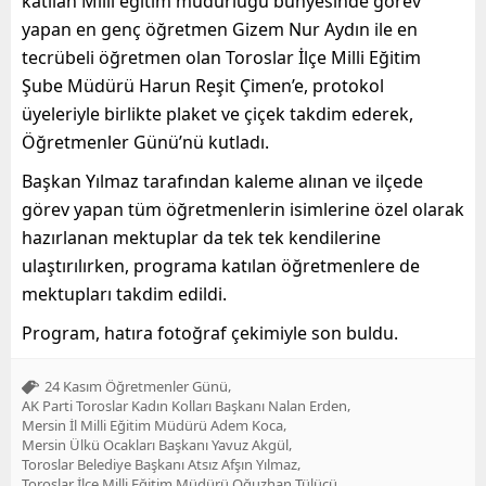
katılan Milli eğitim müdürlüğü bünyesinde görev
yapan en genç öğretmen Gizem Nur Aydın ile en
tecrübeli öğretmen olan Toroslar İlçe Milli Eğitim
Şube Müdürü Harun Reşit Çimen’e, protokol
üyeleriyle birlikte plaket ve çiçek takdim ederek,
Öğretmenler Günü’nü kutladı.
Başkan Yılmaz tarafından kaleme alınan ve ilçede
görev yapan tüm öğretmenlerin isimlerine özel olarak
hazırlanan mektuplar da tek tek kendilerine
ulaştırılırken, programa katılan öğretmenlere de
mektupları takdim edildi.
Program, hatıra fotoğraf çekimiyle son buldu.
,
24 Kasım Öğretmenler Günü
,
AK Parti Toroslar Kadın Kolları Başkanı Nalan Erden
,
Mersin İl Milli Eğitim Müdürü Adem Koca
,
Mersin Ülkü Ocakları Başkanı Yavuz Akgül
,
Toroslar Belediye Başkanı Atsız Afşın Yılmaz
,
Toroslar İlçe Milli Eğitim Müdürü Oğuzhan Tülücü