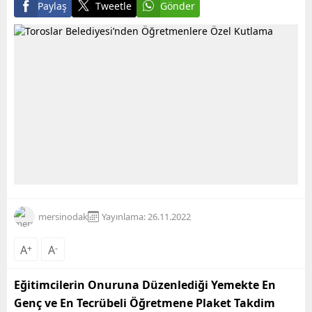
Paylaş
Tweetle
Gönder
mersinodak
Yayınlama: 26.11.2022
A
+
A
-
Eğitimcilerin Onuruna Düzenlediği Yemekte En
Genç ve En Tecrübeli Öğretmene Plaket Takdim