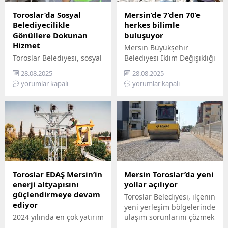
Toroslar’da Sosyal
Mersin’de 7’den 70’e
Belediyecilikle
herkes bilimle
Gönüllere Dokunan
buluşuyor
Hizmet
Mersin Büyükşehir
Toroslar Belediyesi, sosyal
Belediyesi İklim Değişikliği
belediyecilik anlayışıyla
ve Sıfır Atık Dairesi
28.08.2025
28.08.2025
vatandaşların gönüllerine
Başkanlığı, Mercan 100.
yorumlar kapalı
yorumlar kapalı
dokunmaya devam ediyor.
Yıl İklim ve Çevre Bilim
İlçede yaşayan yaş almış
Merkezi’ni ziyaret
vatandaşlar, özel
edemeyenler için bilimi
gereksinimli bireyler ile
yurttaşın ayağına
gazi ve şehit aileleri,
götürüyor. ‘Gökyüzü
belediyenin şefkatli elini
Hepimizin, Bilim Her
her zaman yanlarında
Yerde’ sloganıyla yola
hissediyor. Belediye Sosyal
çıkan Büyükşehir,
Destek Hizmetleri
Mersin’in ilçelerini tek tek
Toroslar EDAŞ Mersin’in
Mersin Toroslar’da yeni
Müdürlüğü’ne bağlı Şehit
gezerek 7’den 70’e herkesi
enerji altyapısını
yollar açılıyor
ve Gazi Şefliği ile Yaşlı ve
bilimle buluşturuyor.
güçlendirmeye devam
Toroslar Belediyesi, ilçenin
Engelli Şefliği, belli
Bilimi, hayatın her
ediyor
yeni yerleşim bölgelerinde
periyotlarla ev ziyaretleri
alanında yaygınlaştırmayı
2024 yılında en çok yatırım
ulaşım sorunlarını çözmek
gerçekleştiriyor....
amaçlayan...
yapan 3 elektrik dağıtım
için başlattığı sathi