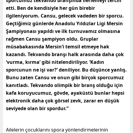
sporcumuz tekvando branşında ilerlemeyi tercih
etti. Ben de kendisiyle her gün birebir
ilgileniyorum. Cansu, gelecek vadeden bir sporcu.
Geçtiğimiz günlerde Anadolu Yıldızlar Ligi Mersin
Şampiyonası yapıldı ve ilk turnuvamız olmasına
rağmen Cansu şampiyon oldu. Gruplar
müsabakasında Mersin’i temsil etmeye hak
kazandı. Tekvando branşı halk arasında daha çok
‘vurma, kırma’ gibi nitelendiriliyor. ‘Kadın
sporcunun ne işi var?’ deniliyor. Bu düşünce yanlış.
Bunu zaten Cansu ve onun gibi birçok sporcumuz
kanıtladı. Tekvando olimpik bir branş olduğu için
kafa koruyucumuz, gövde, ayaküstü bunlar hepsi
elektronik daha çok görsel zevk, zarar en düşük
seviyede olan bir spordur.”
Ailelerin çocuklarını spora yönlendirmelerinin