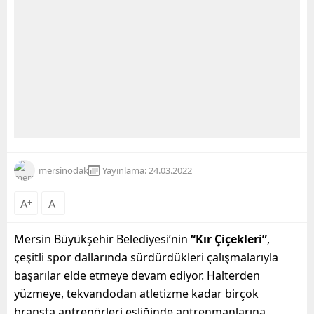
mersinodak
Yayınlama: 24.03.2022
A
+
A
-
Mersin Büyükşehir Belediyesi’nin
“Kır Çiçekleri”
,
çeşitli spor dallarında sürdürdükleri çalışmalarıyla
başarılar elde etmeye devam ediyor. Halterden
yüzmeye, tekvandodan atletizme kadar birçok
branşta antrenörleri eşliğinde antrenmanlarına