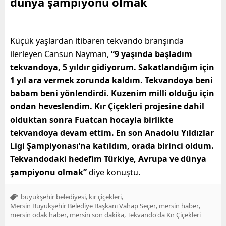
dünya şampiyonu olmak
Küçük yaşlardan itibaren tekvando branşında
ilerleyen Cansun Nayman,
“9 yaşında başladım
tekvandoya, 5 yıldır gidiyorum. Sakatlandığım için
1 yıl ara vermek zorunda kaldım. Tekvandoya beni
babam beni yönlendirdi. Kuzenim milli olduğu için
ondan heveslendim. Kır Çiçekleri projesine dahil
olduktan sonra Fuatcan hocayla birlikte
tekvandoya devam ettim. En son Anadolu Yıldızlar
Ligi Şampiyonası’na katıldım, orada birinci oldum.
Tekvandodaki hedefim Türkiye, Avrupa ve dünya
şampiyonu olmak”
diye konuştu.
,
,
büyükşehir belediyesi
kır çiçekleri
,
,
Mersin Büyükşehir Belediye Başkanı Vahap Seçer
mersin haber
,
,
mersin odak haber
mersin son dakika
Tekvando'da Kır Çiçekleri