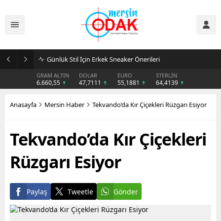
Günlük Stil İçin Erkek Sneaker Önerileri
GRAM ALTIN
DOLAR
EURO
STERLİN
6.660,55
47,7111
55,1881
64,4139
Anasayfa
Mersin Haber
Tekvando’da Kır Çiçekleri Rüzgarı Esiyor
Tekvando’da Kır Çiçekleri
Rüzgarı Esiyor
Paylaş
Tweetle
Gönder