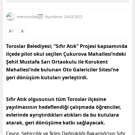
mersinodak
Yayınlama: 24.03.2022
A
+
A
-
Toroslar Belediyesi; “Sıfır Atık” Projesi kapsamında
ilçede pilot okul seçilen Çukurova Mahallesi’ndeki
Şehit Mustafa Sarı Ortaokulu ile Korukent
Mahallesi’nde bulunan Oto Galericiler Sitesi’ne
geri dönüşüm kutuları yerleştirdi.
Sıfır Atık olgusunun tüm Toroslar ilçesine
yayılmasının hedeflendiği çalışmada öğrenciler,
evlerinde ayrıştırdıkları atıkları da bu kutulara
atarak, geri dönüşüme katkı sağlayacak.
Çevre, Şehircilik ve İklim Değişikliği Bakanlığı’nın Sıfır