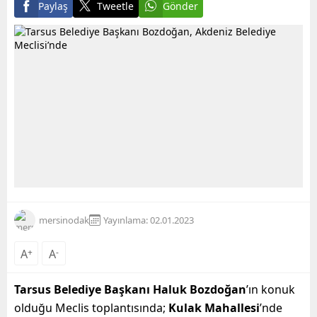
Paylaş
Tweetle
Gönder
mersinodak
Yayınlama: 02.01.2023
A
+
A
-
Tarsus Belediye Başkanı Haluk Bozdoğan
’ın konuk
olduğu Meclis toplantısında;
Kulak Mahallesi
’nde