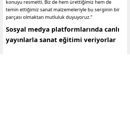
konuyu resmetti. Biz de hem ürettiğimiz hem de
temin ettiğimiz sanat malzemeleriyle bu serginin bir
parçası olmaktan mutluluk duyuyoruz.”
Sosyal medya platformlarında canlı
yayınlarla sanat eğitimi veriyorlar
Sanatı destekleyen birçok çalışma
gerçekleştirdiklerini belirten Vedat Saranga, “Her
hafta yeni bir konu belirleyerek sosyal medya
platformları üzerinden canlı yayın yapıyoruz. Bu
yayınlarda sanat malzemelerinin nasıl kullanılacağına
dair eğitim veriyoruz ve bunları uygulamalı olarak
gösteriyoruz. Sanatçılarımızın çalışmalarını konforlu
ve sorunsuz bir şekilde sürdürmeleri için olası tüm
problemleri ortadan kaldırıyoruz. 40 bini aşkın sanat
ve hobi malzememizle onlar için geniş bir ürün