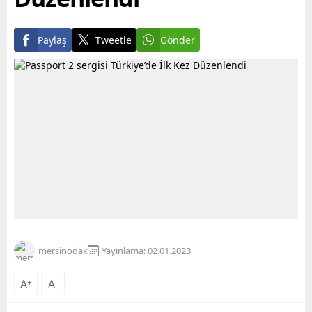
Paylaş
Tweetle
Gönder
mersinodak
Yayınlama: 02.01.2023
A
+
A
-