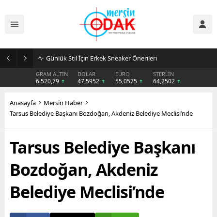
Günlük Stil İçin Erkek Sneaker Önerileri
GRAM ALTIN
DOLAR
EURO
STERLİN
6.520,79
47,5952
55,0575
64,2502
Anasayfa
Mersin Haber
Tarsus Belediye Başkanı Bozdoğan, Akdeniz Belediye Meclisi’nde
Tarsus Belediye Başkanı
Bozdoğan, Akdeniz
Belediye Meclisi’nde