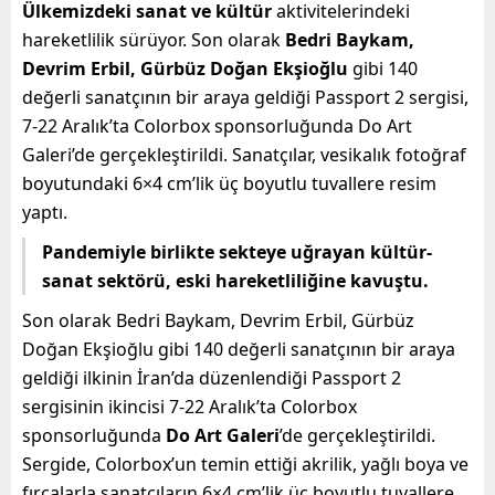
Ülkemizdeki sanat ve kültür
aktivitelerindeki
hareketlilik sürüyor. Son olarak
Bedri Baykam,
Devrim Erbil, Gürbüz Doğan Ekşioğlu
gibi 140
değerli sanatçının bir araya geldiği Passport 2 sergisi,
7-22 Aralık’ta Colorbox sponsorluğunda Do Art
Galeri’de gerçekleştirildi. Sanatçılar, vesikalık fotoğraf
boyutundaki 6×4 cm’lik üç boyutlu tuvallere resim
yaptı.
Pandemiyle birlikte sekteye uğrayan kültür-
sanat sektörü, eski hareketliliğine kavuştu.
Son olarak Bedri Baykam, Devrim Erbil, Gürbüz
Doğan Ekşioğlu gibi 140 değerli sanatçının bir araya
geldiği ilkinin İran’da düzenlendiği Passport 2
sergisinin ikincisi 7-22 Aralık’ta Colorbox
sponsorluğunda
Do Art Galeri
’de gerçekleştirildi.
Sergide, Colorbox’un temin ettiği akrilik, yağlı boya ve
fırçalarla sanatçıların 6×4 cm’lik üç boyutlu tuvallere