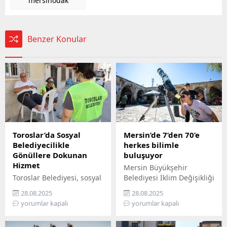
mersinodak
Benzer Konular
Toroslar’da Sosyal
Mersin’de 7’den 70’e
Belediyecilikle
herkes bilimle
Gönüllere Dokunan
buluşuyor
Hizmet
Mersin Büyükşehir
Toroslar Belediyesi, sosyal
Belediyesi İklim Değişikliği
belediyecilik anlayışıyla
ve Sıfır Atık Dairesi
28.08.2025
28.08.2025
vatandaşların gönüllerine
Başkanlığı, Mercan 100.
yorumlar kapalı
yorumlar kapalı
dokunmaya devam ediyor.
Yıl İklim ve Çevre Bilim
İlçede yaşayan yaş almış
Merkezi’ni ziyaret