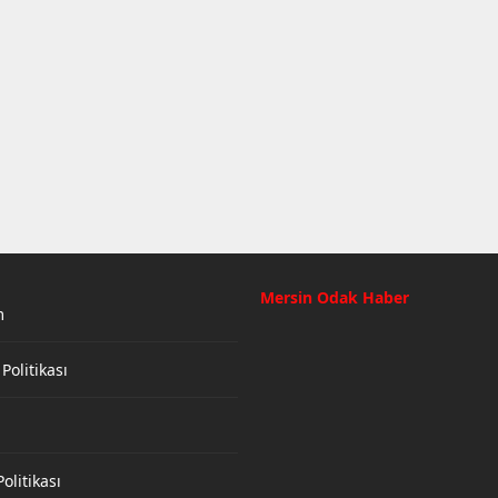
Mersin Odak Haber
m
 Politikası
olitikası