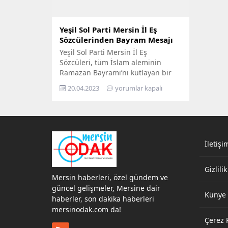
Yeşil Sol Parti Mersin İl Eş
Sözcülerinden Bayram Mesajı
Yeşil Sol Parti Mersin İl Eş
Sözcüleri, tüm İslam aleminin
Ramazan Bayramı’nı kutlayan bir
mesaj yayınladı. Eş sözcüler, “Bu
20.04.2023
yorumlar kapalı
bayram vesilesiyle bütün halkımızı,
iktidara rağmen depremde ortaya
çıkan dayanışma duygusunu
büyütmeye ve bunu 14 Mayıs’ta
gerçek bir değişim ve dönüşüm
haline getirmeye çağırıyoruz” dedi.
İletişi
Yeşiller ve Sol Gelecek Partisi
(Yeşil...
Gizlilik
Mersin haberleri, özel gündem ve
güncel gelişmeler, Mersine dair
Künye
haberler, son dakika haberleri
mersinodak.com da!
Çerez P