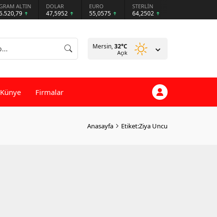
GRAM ALTIN
DOLAR
EURO
STERLİN
6.520,79
47,5952
55,0575
64,2502
Mersin,
32
°C
Açık
Künye
Firmalar
Anasayfa
Etiket:Ziya Uncu