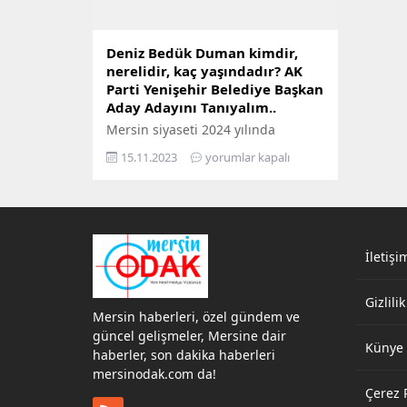
Deniz Bedük Duman kimdir,
nerelidir, kaç yaşındadır? AK
Parti Yenişehir Belediye Başkan
Aday Adayını Tanıyalım..
Mersin siyaseti 2024 yılında
yapılacak yerel seçimlere
15.11.2023
yorumlar kapalı
odaklanmışken, Yenişehir ilçesine
aday adaylığı başvurusu yapan
Deniz Bedük Duman’ın ismi kent
gündeminin ilgisi haline geldi.
Adalet ve Kalkınma Partisi (AK
PARTİ) Yenişehir Belediye Başkan
İletişi
Aday Adayı Deniz Bedük Duman,
sosyal yardımlarıyla tanınıyor.
Gizlilik
Güçlü bir iş kadını imajı çizen
Mersin haberleri, özel gündem ve
Duman’ın AK Parti camiasının...
güncel gelişmeler, Mersine dair
Künye
haberler, son dakika haberleri
mersinodak.com da!
Çerez P