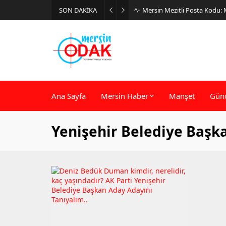
SON DAKİKA
Mersin Mezitli Posta Kodu:
Ana Sayfa
Mersin Haber
Manşet
Gün
Yenişehir Belediye Başk