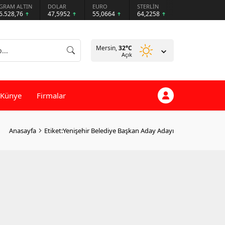
GRAM ALTIN
DOLAR
EURO
STERLİN
6.528,76
47,5952
55,0664
64,2258
Mersin,
32
°C
Açık
Künye
Firmalar
Anasayfa
Etiket:Yenişehir Belediye Başkan Aday Adayı