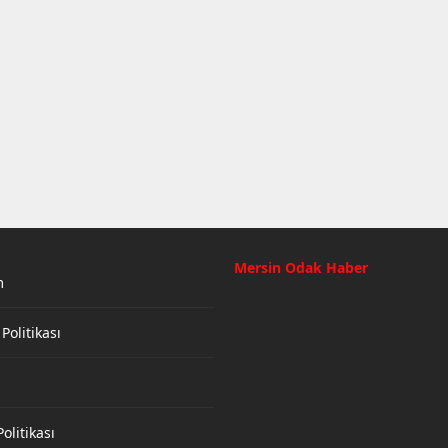
Mersin Odak Haber
m
 Politikası
olitikası