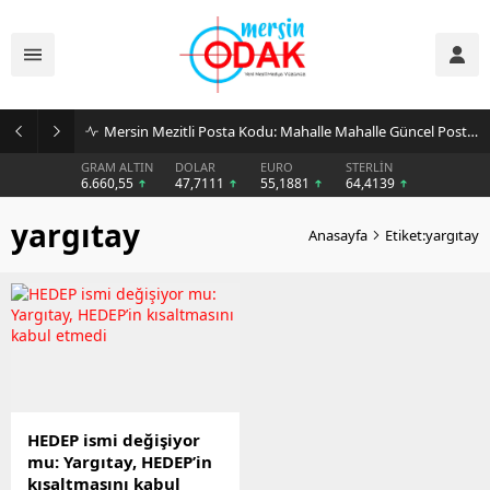
Mersin Mezitli Posta Kodu: Mahalle Mahalle Güncel Posta Kodu Rehberi
GRAM ALTIN
DOLAR
EURO
STERLİN
6.660,55
47,7111
55,1881
64,4139
yargıtay
Anasayfa
Etiket:yargıtay
HEDEP ismi değişiyor
mu: Yargıtay, HEDEP’in
kısaltmasını kabul