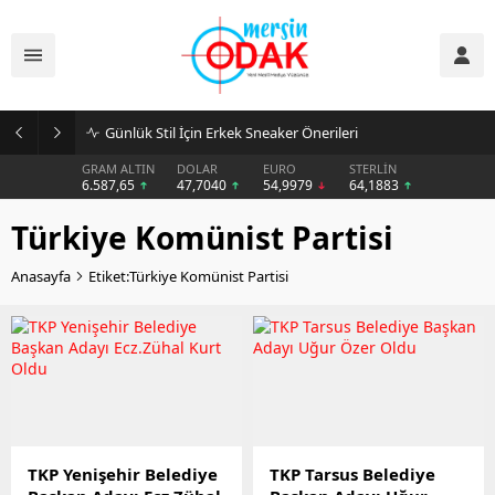
Günlük Stil İçin Erkek Sneaker Önerileri
GRAM ALTIN
DOLAR
EURO
STERLİN
6.587,65
47,7040
54,9979
64,1883
Türkiye Komünist Partisi
Anasayfa
Etiket:Türkiye Komünist Partisi
TKP Yenişehir Belediye
TKP Tarsus Belediye