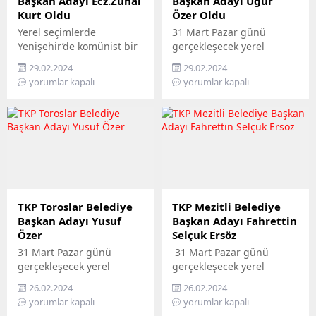
Başkan Adayı Ecz.Zühal
Başkan Adayı Uğur
Kurt Oldu
Özer Oldu
Yerel seçimlerde
31 Mart Pazar günü
Yenişehir’de komünist bir
gerçekleşecek yerel
belediyecilik anlayışını
seçimlerde Tarsus’ta
29.02.2024
29.02.2024
hayata geçirmek için yola
komünist bir belediyecilik
yorumlar kapalı
yorumlar kapalı
koyulan Türkiye Komünist
anlayışını hayata geçirmek
Partisi (TKP) Yenişehir
için yola koyulan Türkiye
Belediye Başkan Adayı
Komünist Partisi (TKP)
Zühal Kurt oldu. TKP
Tarsus Belediye Başkan
Yenişehir Adayı Zühal Kurt
Adayı Uğur Özer oldu. TKP
kimdir, nerelidir ve kaç
Tarsus Adayı Uğur Özer
yaşındadır tanıyalım. TKP
kimdir, nerelidir ve kaç
ADAYI ZÜHAL KURT
yaşındadır tanıyalım. TKP
Türkiye Komünist Partisi
ADAYI UĞUR ÖZER 1979
TKP Toroslar Belediye
TKP Mezitli Belediye
Yenişehir Belediye Başkanı
Yılında Mersinde doğdu.
Başkan Adayı Yusuf
Başkan Adayı Fahrettin
adayı Ecz. Zühal Kurt 1963
45 yaşındadır. İlk...
Özer
Selçuk Ersöz
Antalya...
31 Mart Pazar günü
31 Mart Pazar günü
gerçekleşecek yerel
gerçekleşecek yerel
seçimlerde Toroslar’da
seçimlerde Mezitli’de
26.02.2024
26.02.2024
komünist bir belediyecilik
komünist bir belediyecilik
yorumlar kapalı
yorumlar kapalı
anlayışını hayata geçirmek
anlayışını hayata geçirmek