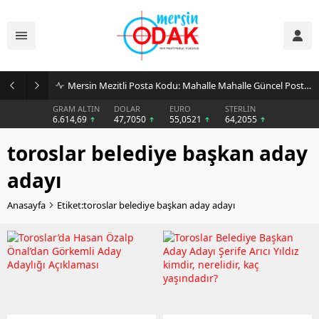
Mersin Mezitli Posta Kodu: Mahalle Mahalle Güncel Posta Kodu Rehberi
GRAM ALTIN
DOLAR
EURO
STERLİN
6.614,69
47,7050
55,0521
64,2055
toroslar belediye başkan aday
adayı
Anasayfa
Etiket:toroslar belediye başkan aday adayı