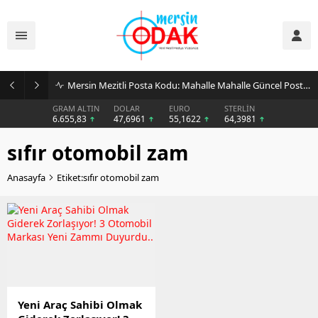
Mersin Mezitli Posta Kodu: Mahalle Mahalle Güncel Posta Kodu Rehberi
GRAM ALTIN
DOLAR
EURO
STERLİN
6.655,83
47,6961
55,1622
64,3981
sıfır otomobil zam
Anasayfa
Etiket:sıfır otomobil zam
Yeni Araç Sahibi Olmak