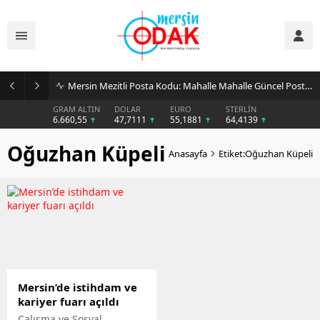
Mersin Mezitli Posta Kodu: Mahalle Mahalle Güncel Posta Kodu Rehberi
GRAM ALTIN
DOLAR
EURO
STERLİN
6.660,55
47,7111
55,1881
64,4139
Oğuzhan Küpeli
Anasayfa
Etiket:Oğuzhan Küpeli
Mersin’de istihdam ve
kariyer fuarı açıldı
Çalışma ve Sosyal