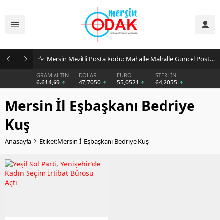
Mersin Mezitli Posta Kodu: Mahalle Mahalle Güncel Posta Kodu Rehberi
GRAM ALTIN
DOLAR
EURO
STERLİN
6.614,69
47,7050
55,0521
64,2055
Mersin İl Eşbaşkanı Bedriye
Kuş
Anasayfa
Etiket:Mersin İl Eşbaşkanı Bedriye Kuş