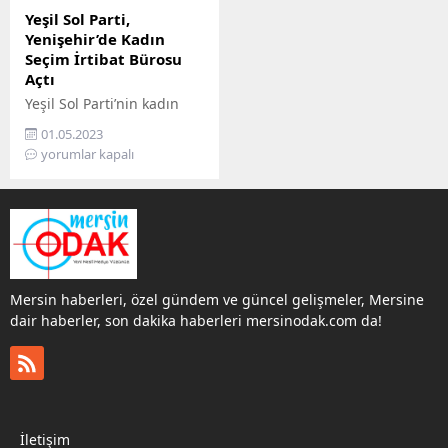
Yeşil Sol Parti,
Yenişehir’de Kadın
Seçim İrtibat Bürosu
Açtı
Yeşil Sol Parti’nin kadın
seçim bürosunun
01.05.2023
açılışında konuşan
yorumlar kapalı
milletvekili adayı Perihan
Koca, iktidarın kadınların
örgütlü mücadelesinden
korktuğunu ifade ederek,
“14 Mayıs tarihi
seçimlerini biz kadınlar
belirleyeceğiz ve iktidarı
Mersin haberleri, özel gündem ve güncel gelişmeler, Mersine
göndereceğiz” dedi.
dair haberler, son dakika haberleri mersinodak.com da!
Yeşiller ve Sol Gelecek
Partisi (Yeşil Sol Parti)
Mersin İl Örgütü, seçim
çalışmaları kapsamında
Mersin’in Yenişehir
ilçesinde kadın seçim
İletişim
irtibat...