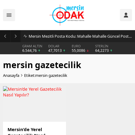
Mersin Mezitli Posta Kodu: Mahalle Mahalle Güncel Posta Kodu Rehberi
GRAM ALTIN
DOLAR
EURO
STERLİN
6.544,76
47,7013
55,0086
64,2273
mersin gazetecilik
Anasayfa
Etiket:mersin gazetecilik
Mersin’de Yerel