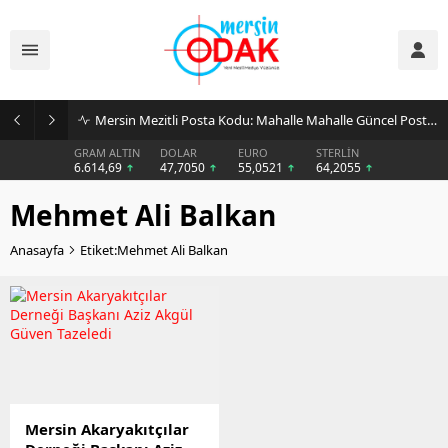
Mersin Mezitli Posta Kodu: Mahalle Mahalle Güncel Posta Kodu Rehberi
GRAM ALTIN
DOLAR
EURO
STERLİN
6.614,69
47,7050
55,0521
64,2055
Mehmet Ali Balkan
Anasayfa
Etiket:Mehmet Ali Balkan
Mersin Akaryakıtçılar