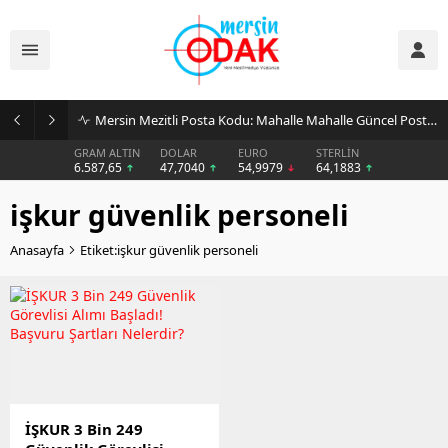
Mersin Mezitli Posta Kodu: Mahalle Mahalle Güncel Posta Kodu Rehberi
GRAM ALTIN
DOLAR
EURO
STERLİN
6.587,65
47,7040
54,9979
64,1883
işkur güvenlik personeli
Anasayfa
Etiket:işkur güvenlik personeli
İŞKUR 3 Bin 249