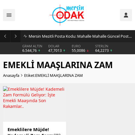
Mersin Mezitli Posta Kodu: Mahalle Mahalle Güncel Posta Kodu Rehberi
GRAM ALTIN
DOLAR
EURO
STERLİN
6.544,76
47,7013
55,0086
64,2273
EMEKLİ MAAŞLARINA ZAM
Anasayfa
Etiket:EMEKLİ MAAŞLARINA ZAM
Emeklilere Müjde!