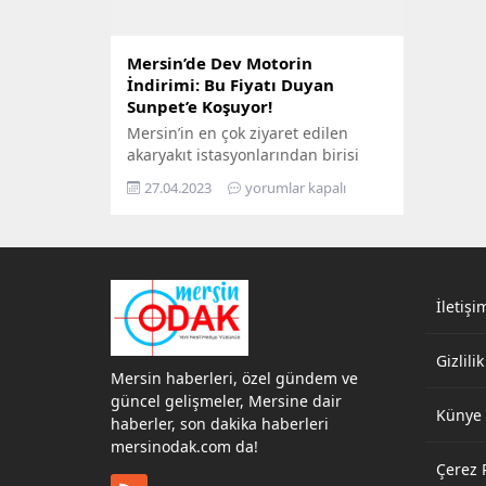
Mersin’de Dev Motorin
İndirimi: Bu Fiyatı Duyan
Sunpet’e Koşuyor!
Mersin’in en çok ziyaret edilen
akaryakıt istasyonlarından birisi
olan Elçik Group’a bağlı Sunpet’te,
27.04.2023
yorumlar kapalı
sürücüleri mutlu edecek yeni bir
kampanya başladı. Sunpet açıldığı
günden bugüne yapmış olduğu
kampanyalar ile tüketicilerinin
yanında olmaya devam ediyor.
Mersin, dünyanın sayılı lojistik
İletişi
şehirlerinden biri olduğundan
bölgedeki firmaların sahip olduğu
Gizlilik
araç filolarının en büyük gider...
Mersin haberleri, özel gündem ve
güncel gelişmeler, Mersine dair
Künye
haberler, son dakika haberleri
mersinodak.com da!
Çerez P