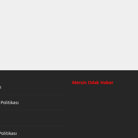
Mersin Odak Haber
m
 Politikası
olitikası