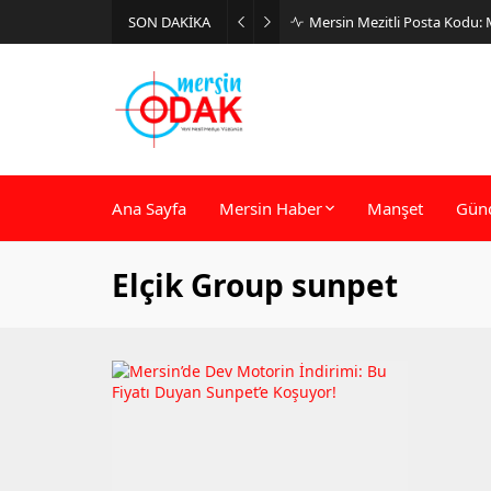
SON DAKİKA
Mersin Mezitli Posta Kodu:
Ana Sayfa
Mersin Haber
Manşet
Gün
Elçik Group sunpet