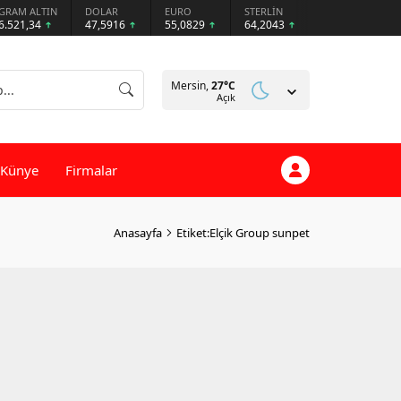
GRAM ALTIN
DOLAR
EURO
STERLİN
6.521,34
47,5916
55,0829
64,2043
Mersin,
27
°C
Açık
Künye
Firmalar
Anasayfa
Etiket:Elçik Group sunpet