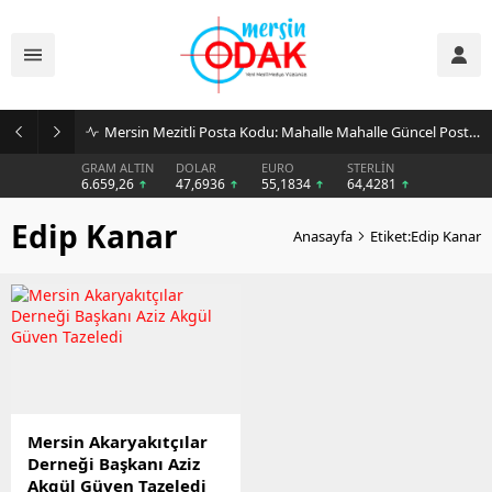
Mersin Mezitli Posta Kodu: Mahalle Mahalle Güncel Posta Kodu Rehberi
GRAM ALTIN
DOLAR
EURO
STERLİN
6.659,26
47,6936
55,1834
64,4281
Edip Kanar
Anasayfa
Etiket:Edip Kanar
Mersin Akaryakıtçılar
Derneği Başkanı Aziz
Akgül Güven Tazeledi