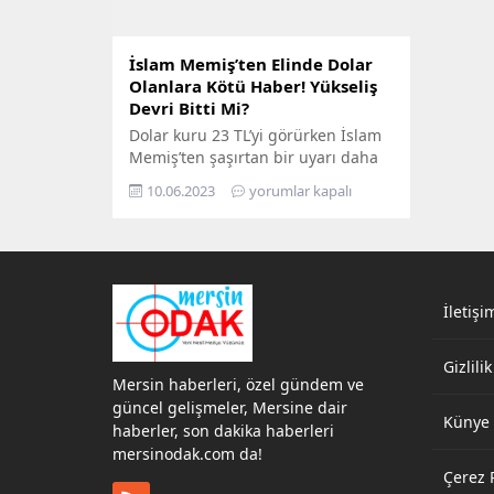
İslam Memiş’ten Elinde Dolar
Olanlara Kötü Haber! Yükseliş
Devri Bitti Mi?
Dolar kuru 23 TL’yi görürken İslam
Memiş’ten şaşırtan bir uyarı daha
geldi. Dolarda düşüş bekleyen
10.06.2023
yorumlar kapalı
Memiş’ten önemli açıklamalar
geldi. Son gelişmeleri yorumlayan
Memiş, döviz birikimi yapanlar için
analiz paylaşımları yaptı. İslam
Memiş’e göre Haziran ayı sonunu
bekleyip alım yapmak için yeni bir
İletişi
alım fırsat olarak
değerlendirilebilir. “Sağlıklı
Gizlilik
yükselişlerde sağlıklı...
Mersin haberleri, özel gündem ve
güncel gelişmeler, Mersine dair
Künye
haberler, son dakika haberleri
mersinodak.com da!
Çerez P