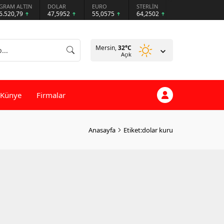
GRAM ALTIN
DOLAR
EURO
STERLİN
6.520,79
47,5952
55,0575
64,2502
Mersin,
32
°C
Açık
Künye
Firmalar
Anasayfa
Etiket:dolar kuru