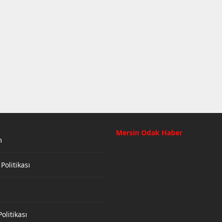
Mersin Odak Haber
m
 Politikası
olitikası