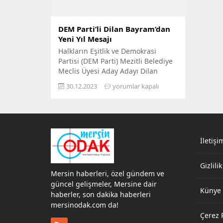
DEM Parti’li Dilan Bayram’dan
Yeni Yıl Mesajı
Halkların Eşitlik ve Demokrasi
Partisi (DEM Parti) Mezitli Belediye
Meclis Üyesi Aday Adayı Dilan
Bayram, yeni yıl mesajı yayınladı
30.12.2023
yorumlar kapalı
İletişi
Gizlilik
Mersin haberleri, özel gündem ve
güncel gelişmeler, Mersine dair
Künye
haberler, son dakika haberleri
mersinodak.com da!
Çerez P