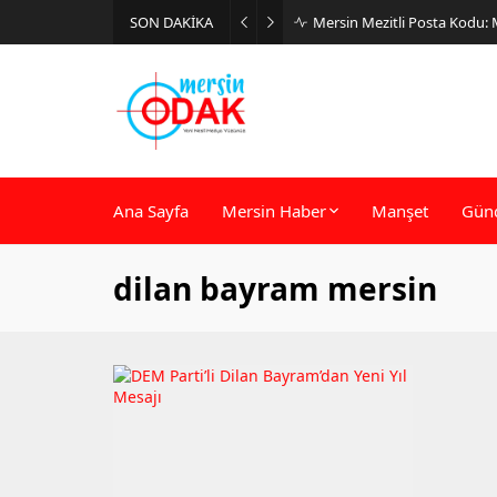
SON DAKİKA
Mersin Mezitli Posta Kodu:
Ana Sayfa
Mersin Haber
Manşet
Gün
dilan bayram mersin