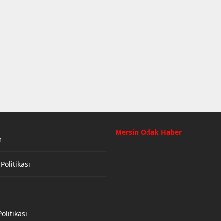
Mersin Odak Haber
m
 Politikası
olitikası