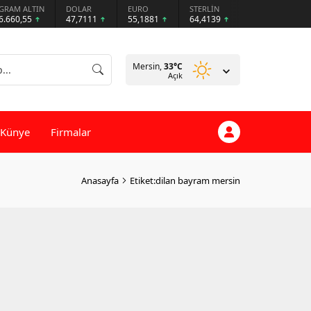
GRAM ALTIN
DOLAR
EURO
STERLİN
6.660,55
47,7111
55,1881
64,4139
Mersin,
33
°C
Açık
Künye
Firmalar
Anasayfa
Etiket:dilan bayram mersin