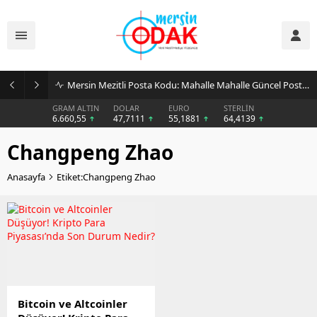
Mersin Mezitli Posta Kodu: Mahalle Mahalle Güncel Posta Kodu Rehberi
GRAM ALTIN
DOLAR
EURO
STERLİN
6.660,55
47,7111
55,1881
64,4139
Changpeng Zhao
Anasayfa
Etiket:Changpeng Zhao
Bitcoin ve Altcoinler